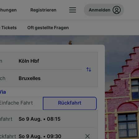
chungen
Registrieren
Anmelden
 Tickets
Oft gestellte Fragen
n
ch
Via
Einfache Fahrt
Rückfahrt
nfahrt
ckfahrt