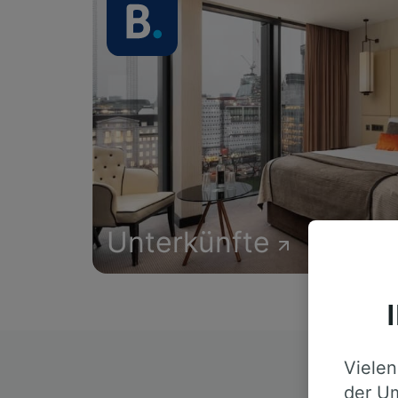
Unterkünfte
Vielen
D
der Um