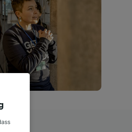
g
dass
rn