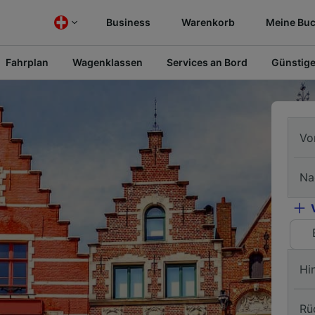
Business
Warenkorb
Meine Bu
Fahrplan
Wagenklassen
Services an Bord
Günstige
Vo
Na
Hi
Rü