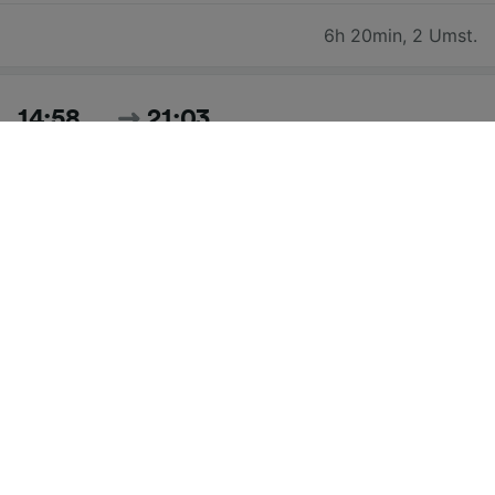
6h 20min
,
2 Umst.
14:58
21:03
6h 5min
,
2 Umst.
Zeiten und Preise für heute suchen