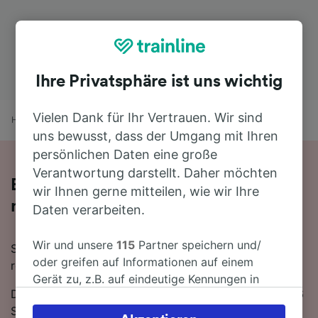
Ihre Privatsphäre ist uns wichtig
Vielen Dank für Ihr Vertrauen. Wir sind
Home
Bahnfahrplan
Genua nach Marseille
uns bewusst, dass der Umgang mit Ihren
persönlichen Daten eine große
Verantwortung darstellt. Daher möchten
Bequem von Genua nach Marseille -
wir Ihnen gerne mitteilen, wie wir Ihre
nehmen Sie den Zug!
Daten verarbeiten.
Wir und unsere
115
Partner speichern und/
Sie wollen mit dem Zug von Genua nach Marseille
oder greifen auf Informationen auf einem
reisen? Dann sind Sie bei uns genau richtig!
Gerät zu, z.B. auf eindeutige Kennungen in
Die Fahrtzeit beträgt mit der schnellsten Verbindung 6
Cookies, um personenbezogene Daten zu
Stunden 5 Minuten. Auf der 311 km langen Strecke
verarbeiten. Sie können Ihre Präferenzen