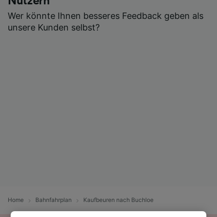
Nutzern
Wer könnte Ihnen besseres Feedback geben als
unsere Kunden selbst?
Home
Bahnfahrplan
Kaufbeuren nach Buchloe