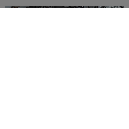
Die Deutsche Bahn ist das größte
Eisenbahnverkehrsunternehmen in Deutschland und
Mitteleuropa. Knapp 13 Millionen Fahrgäste bringt die
DB jeden Tag von A nach B, im Jahr sind es über 4,5
Milliarden. Passagiere reisen flexibel durchs ganze