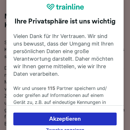
Mit dem Zug in 10 Minuten von
Ihre Privatsphäre ist uns wichtig
Kaufbeuren nach Buchloe
Vielen Dank für Ihr Vertrauen. Wir sind
Sie denken darüber nach, für Ihre Reise von
uns bewusst, dass der Umgang mit Ihren
Kaufbeuren nach Buchloe den Zug zu nehmen? Bei uns
persönlichen Daten eine große
sind Sie goldrichtig!
Verantwortung darstellt. Daher möchten
wir Ihnen gerne mitteilen, wie wir Ihre
Die schnellste Fahrtzeit, um die 19 km von Kaufbeuren
Daten verarbeiten.
nach Buchloe mit dem Zug zurückzulegen beträgt 10
Minuten, wobei ca. 57 Züge am Tag auf dieser Route
Wir und unsere
115
Partner speichern und/
verkehren. Bequemer geht's nicht! Dank der direkten
oder greifen auf Informationen auf einem
Zugverbindungen nach Buchloe müssen Sie nicht
Gerät zu, z.B. auf eindeutige Kennungen in
umsteigen - einfach zurücklehnen und die Fahrt
Cookies, um personenbezogene Daten zu
genießen. Sie können auf dieser Strecke mit DB-Zügen
verarbeiten. Sie können Ihre Präferenzen
fahren. Die schnellste Reisezeit von Kaufbeuren nach
Akzeptieren
akzeptieren oder verwalten, einschließlich
Buchloe beträgt 10 Minuten.
Ihres Widerspruchsrechts bei berechtigtem
Zwecke anzeigen