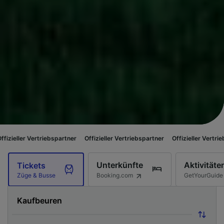
triebspartner
Offizieller Vertriebspartner
Offizieller Vertriebspartner
Of
Unterkünfte
Aktivitäte
Tickets
Booking.com
GetYourGuide
Züge & Busse