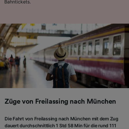
Bahntickets.
Folgendes bereitzustellen:
Verwendung genauer Standortdaten.
Endgeräteeigenschaften zur Identifikation
aktiv abfragen. Speichern von oder Zugriff auf
Informationen auf einem Endgerät.
Personalisierte Werbung und Inhalte, Messung
von Werbeleistung und der Performance von
Inhalten, Zielgruppenforschung sowie
Entwicklung und Verbesserung von
Angeboten.
Liste der Partner (Lieferanten)
Züge von Freilassing nach München
Die Fahrt von Freilassing nach München mit dem Zug
dauert durchschnittlich 1 Std 58 Min für die rund 111