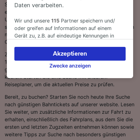
Sie an Bord sind, können Sie sich zurücklehnen und
Daten verarbeiten.
entspannen, auf Ihrem Weg nach München sind keine
Umstiege vorzunehmen. Auf dieser Strecke verkehren
Wir und unsere
115
Partner speichern und/
sowohl DB als auch EC Züge, die standardmäßig einen
oder greifen auf Informationen auf einem
modernen, komfortablen Service mit viel Platz für
Gerät zu, z.B. auf eindeutige Kennungen in
Gepäck bieten.
Cookies, um personenbezogene Daten zu
verarbeiten. Sie können Ihre Präferenzen
Akzeptieren
Zugtickets von Freilassing nach München starten bei
akzeptieren oder verwalten, einschließlich
19.65 CHF wenn Sie im Voraus buchen, was durchaus
Ihres Widerspruchsrechts bei berechtigtem
Zwecke anzeigen
günstiger sein kann als sie erst am Reisetag selbst zu
Interesse. Klicken Sie dazu bitte unten oder
kaufen. Starten Sie eine Suche mit unserem
besuchen Sie jederzeit die Seite der
Reiseplaner, um die aktuellen Preise zu prüfen.
Datenschutzrichtlinie. Diese Präferenzen
werden unseren Partnern signalisiert und
Bereit, zu buchen? Starten Sie noch heute Ihre Suche
haben keinen Einfluss auf Surfdaten. Ihre
nach günstigen Bahntickets auf unserer website. Lesen
Daten werden nicht für Tracking-Zwecke
Sie weiter, um zusätzliche Informationen zur Fahrt zu
verwendet, wenn Sie uns gebeten haben, Ihr
erhalten, einschließlich des Fahrplans, aus dem Sie die
Surfverhalten nicht zu verfolgen.
ersten und letzten Zugzeiten entnehmen können sowie
weitere Tipps zur Suche nach besonders günstigen
Wir und unsere Partner verarbeiten Daten, um