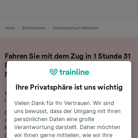
Home
Bahnfahrplan
Freilassing nach München
Fahren Sie mit dem Zug in 1 Stunde 31
Minuten von Freilassing nach
München
Ihre Privatsphäre ist uns wichtig
Wenn Sie mit dem Zug von Freilassing nach München
reisen möchten, sind Sie hier genau richtig.
Vielen Dank für Ihr Vertrauen. Wir sind
uns bewusst, dass der Umgang mit Ihren
Die schnellste Reisezeit für die Fahrt von Freilassing
persönlichen Daten eine große
nach München mit dem Zug beträgt 1 Stunde 31
Verantwortung darstellt. Daher möchten
Minuten. In der Regel fahren auf dieser Route, die sich
über 111 km erstreckt, etwa 41 Züge am Tag. Sobald
wir Ihnen gerne mitteilen, wie wir Ihre