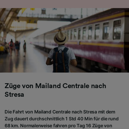
Folgendes bereitzustellen:
Verwendung genauer Standortdaten.
Endgeräteeigenschaften zur Identifikation
aktiv abfragen. Speichern von oder Zugriff auf
Informationen auf einem Endgerät.
Personalisierte Werbung und Inhalte, Messung
von Werbeleistung und der Performance von
Inhalten, Zielgruppenforschung sowie
Entwicklung und Verbesserung von
Angeboten.
Liste der Partner (Lieferanten)
Züge von Mailand Centrale nach
Stresa
Die Fahrt von Mailand Centrale nach Stresa mit dem
Zug dauert durchschnittlich 1 Std 40 Min für die rund
68 km. Normalerweise fahren pro Tag 16 Züge von