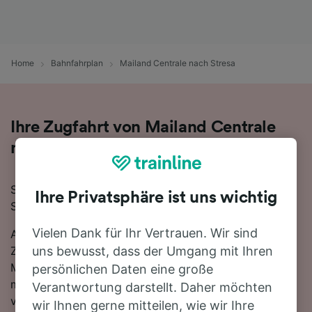
Home
Bahnfahrplan
Mailand Centrale nach Stresa
Ihre Zugfahrt von Mailand Centrale
nach Stresa
Sie planen eine Zugfahrt von Mailand Centrale nach
Ihre Privatsphäre ist uns wichtig
Stresa? Starten Sie jetzt Ihre Suche!
Vielen Dank für Ihr Vertrauen. Wir sind
Auf der 68 km langen Strecke fahren in der Regel 16
Züge, die schnellste Reisezeit beträgt dabei 59
uns bewusst, dass der Umgang mit Ihren
Minuten. Einfach zurücklehnen und stressfrei reisen -
persönlichen Daten eine große
mit den direkten Verbindungen, die auf dieser Route
Verantwortung darstellt. Daher möchten
verfügbar sind, ist kein Umstieg nötig. Nutzen Sie
wir Ihnen gerne mitteilen, wie wir Ihre