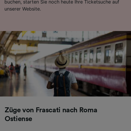
buchen, starten Sie noch heute Ihre Ticketsuche auf
Folgendes bereitzustellen:
unserer Website.
Verwendung genauer Standortdaten.
Endgeräteeigenschaften zur Identifikation
aktiv abfragen. Speichern von oder Zugriff auf
Informationen auf einem Endgerät.
Personalisierte Werbung und Inhalte, Messung
von Werbeleistung und der Performance von
Inhalten, Zielgruppenforschung sowie
Entwicklung und Verbesserung von
Angeboten.
Liste der Partner (Lieferanten)
Züge von Frascati nach Roma
Ostiense