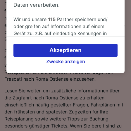
Fahrt zwischen Frascati und Roma Ostiense ist trotz
Daten verarbeiten.
fehlender Direktverbindungen unkompliziert. Sie
müssen lediglich 1-mal umsteigen. Lassen Sie sich von
Wir und unsere
115
Partner speichern und/
einem Trenitalia-Zug von Frascati nach Roma Ostiense
oder greifen auf Informationen auf einem
bringen - mit den schnellsten Verbindungen erreichen
Gerät zu, z.B. auf eindeutige Kennungen in
Sie Ihr Ziel in nur 1 Stunde 1 Minute.
Cookies, um personenbezogene Daten zu
verarbeiten. Sie können Ihre Präferenzen
Akzeptieren
Planen Sie Ihre Reise im Voraus und buchen Sie
akzeptieren oder verwalten, einschließlich
frühzeitig, wenn Sie die günstigsten Tarife ergattern
Ihres Widerspruchsrechts bei berechtigtem
Zwecke anzeigen
wollen. Starten Sie einfach eine Suche mit unserem
Interesse. Klicken Sie dazu bitte unten oder
Reiseplaner, um die aktuellen Preise für Züge von
besuchen Sie jederzeit die Seite der
Frascati nach Roma Ostiense einzusehen.
Datenschutzrichtlinie. Diese Präferenzen
werden unseren Partnern signalisiert und
Lesen Sie weiter, um zusätzliche Informationen über
haben keinen Einfluss auf Surfdaten. Ihre
die Zugfahrt nach Roma Ostiense zu erhalten,
Daten werden nicht für Tracking-Zwecke
einschließlich häufig gestellter Fragen, Fahrplänen mit
verwendet, wenn Sie uns gebeten haben, Ihr
den frühesten und spätesten Zugzeiten für Ihre
Surfverhalten nicht zu verfolgen.
Reiseplanung sowie weitere Tipps zur Buchung
besonders günstiger Tickets. Wenn Sie bereit sind zu
Wir und unsere Partner verarbeiten Daten, um