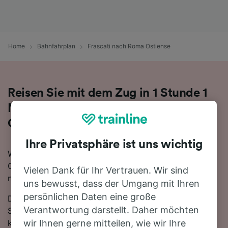
Home
Bahnfahrplan
Frascati nach Roma Ostiense
Reisen Sie mit dem Zug in 1 Stunde 1
Minute von Frascati nach Roma
Ostiense
Ihre Privatsphäre ist uns wichtig
Wenn Sie mehr über die Reise von Frascati nach Roma
Ostiense mit dem Zug erfahren möchten, suchen Sie
Vielen Dank für Ihr Vertrauen. Wir sind
nicht länger!
uns bewusst, dass der Umgang mit Ihren
persönlichen Daten eine große
Die schnellste Reisezeit auf dieser Strecke beträgt 1
Verantwortung darstellt. Daher möchten
Stunde 1 Minute, wobei etwa 17 Züge am Tag die 18
km zwischen den beiden Bahnhöfen zurücklegen. Die
wir Ihnen gerne mitteilen, wie wir Ihre