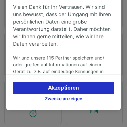
04:21
23:39
Vielen Dank für Ihr Vertrauen. Wir sind
uns bewusst, dass der Umgang mit Ihren
persönlichen Daten eine große
Verantwortung darstellt. Daher möchten
wir Ihnen gerne mitteilen, wie wir Ihre
Abfahrtsstation
Ankunftsstation
Daten verarbeiten.
Ely
Cambridge
Wir und unsere
115
Partner speichern und/
oder greifen auf Informationen auf einem
Gerät zu, z.B. auf eindeutige Kennungen in
Cookies, um personenbezogene Daten zu
verarbeiten. Sie können Ihre Präferenzen
Akzeptieren
Fahrtzeit
Entfernung
akzeptieren oder verwalten, einschließlich
Ab 15 Min
24 km
Ihres Widerspruchsrechts bei berechtigtem
Zwecke anzeigen
Interesse. Klicken Sie dazu bitte unten oder
besuchen Sie jederzeit die Seite der
Datenschutzrichtlinie. Diese Präferenzen
werden unseren Partnern signalisiert und