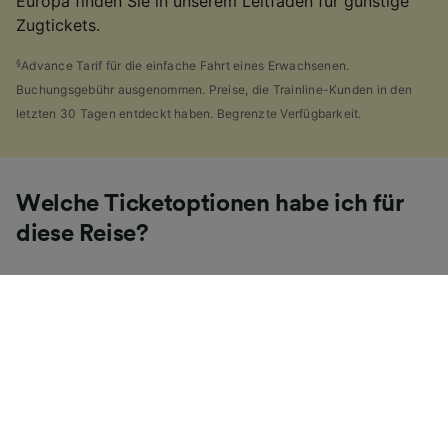
Europa finden Sie in unserem Leitfaden für günstige
Zugtickets.
§
Advance Tarif für die einfache Fahrt eines Erwachsenen.
Buchungsgebühr ausgenommen. Preise, die Trainline-Kunden in den
letzten 30 Tagen entdeckt haben. Begrenzte Verfügbarkeit.
Welche Ticketoptionen habe ich für
diese Reise?
Wenn es Ihnen wie uns geht, haben Sie vermutlich die
Vielzahl von
Ticketarten
entdeckt, die es in
Großbritannien gibt und sich gefragt, warum dies so
viele sind. Als Hilfe haben wir einen praktischen
Leitfaden für die Hauptticketarten Großbritanniens
zusammengestellt.