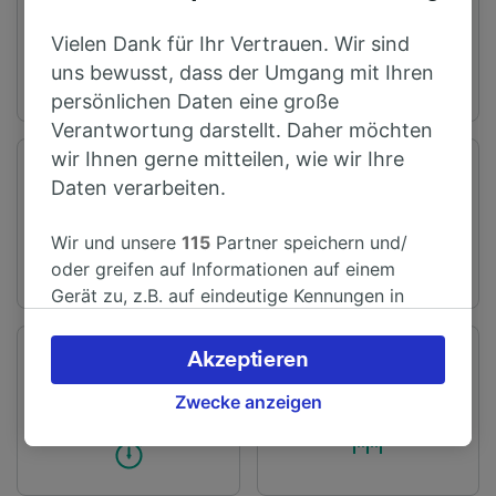
04:15
23:38
Vielen Dank für Ihr Vertrauen. Wir sind
uns bewusst, dass der Umgang mit Ihren
persönlichen Daten eine große
Verantwortung darstellt. Daher möchten
wir Ihnen gerne mitteilen, wie wir Ihre
Abfahrtsstation
Ankunftsstation
Daten verarbeiten.
Cambridge
Ely
Wir und unsere
115
Partner speichern und/
oder greifen auf Informationen auf einem
Gerät zu, z.B. auf eindeutige Kennungen in
Cookies, um personenbezogene Daten zu
verarbeiten. Sie können Ihre Präferenzen
Akzeptieren
Fahrtzeit
Entfernung
akzeptieren oder verwalten, einschließlich
Ab 14 Min
24 km
Ihres Widerspruchsrechts bei berechtigtem
Zwecke anzeigen
Interesse. Klicken Sie dazu bitte unten oder
besuchen Sie jederzeit die Seite der
Datenschutzrichtlinie. Diese Präferenzen