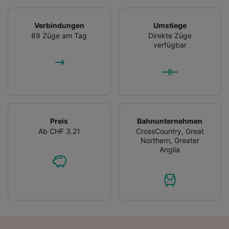
werden unseren Partnern signalisiert und
haben keinen Einfluss auf Surfdaten. Ihre
Verbindungen
Umstiege
Daten werden nicht für Tracking-Zwecke
89 Züge am Tag
Direkte Züge
verwendet, wenn Sie uns gebeten haben, Ihr
verfügbar
Surfverhalten nicht zu verfolgen.
Wir und unsere Partner verarbeiten Daten, um
Folgendes bereitzustellen:
Verwendung genauer Standortdaten.
Endgeräteeigenschaften zur Identifikation
aktiv abfragen. Speichern von oder Zugriff auf
Preis
Bahnunternehmen
Informationen auf einem Endgerät.
Ab CHF 3.21
CrossCountry
,
Great
Personalisierte Werbung und Inhalte, Messung
Northern
,
Greater
von Werbeleistung und der Performance von
Anglia
Inhalten, Zielgruppenforschung sowie
Entwicklung und Verbesserung von
Angeboten.
Liste der Partner (Lieferanten)