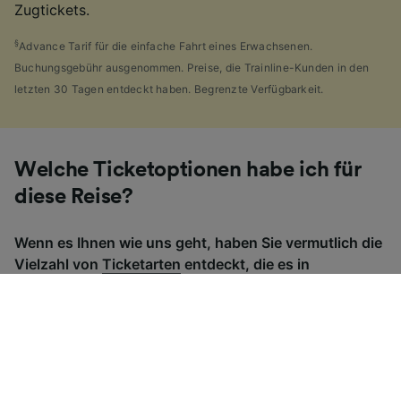
Zugtickets.
§
Advance Tarif für die einfache Fahrt eines Erwachsenen.
Buchungsgebühr ausgenommen. Preise, die Trainline-Kunden in den
letzten 30 Tagen entdeckt haben. Begrenzte Verfügbarkeit.
Welche Ticketoptionen habe ich für
diese Reise?
Wenn es Ihnen wie uns geht, haben Sie vermutlich die
Vielzahl von
Ticketarten
entdeckt, die es in
Großbritannien gibt und sich gefragt, warum dies so
viele sind. Als Hilfe haben wir einen praktischen
Leitfaden für die Hauptticketarten Großbritanniens
zusammengestellt.