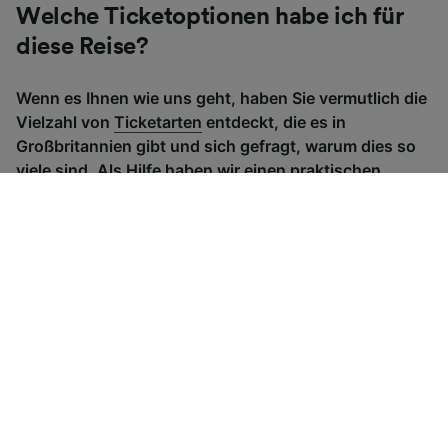
Welche Ticketoptionen habe ich für
diese Reise?
Wenn es Ihnen wie uns geht, haben Sie vermutlich die
Vielzahl von
Ticketarten
entdeckt, die es in
Großbritannien gibt und sich gefragt, warum dies so
viele sind. Als Hilfe haben wir einen praktischen
Leitfaden für die Hauptticketarten Großbritanniens
zusammengestellt.