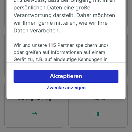
persönlichen Daten eine große
Verantwortung darstellt. Daher möchten
wir Ihnen gerne mitteilen, wie wir Ihre
Daten verarbeiten.
Fahrtzeit
Entfernung
Wir und unsere
115
Partner speichern und/
Ab 1 Std 40 Min
84 km
oder greifen auf Informationen auf einem
Gerät zu, z.B. auf eindeutige Kennungen in
Cookies, um personenbezogene Daten zu
verarbeiten. Sie können Ihre Präferenzen
Akzeptieren
akzeptieren oder verwalten, einschließlich
Ihres Widerspruchsrechts bei berechtigtem
Zwecke anzeigen
Verbindungen
Umstiege
Interesse. Klicken Sie dazu bitte unten oder
139 Züge am Tag
1 Umst.
besuchen Sie jederzeit die Seite der
Datenschutzrichtlinie. Diese Präferenzen
werden unseren Partnern signalisiert und
haben keinen Einfluss auf Surfdaten. Ihre
Daten werden nicht für Tracking-Zwecke