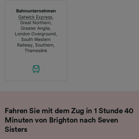
verwendet, wenn Sie uns gebeten haben, Ihr
Bahnunternehmen
Surfverhalten nicht zu verfolgen.
Gatwick Express
,
Great Northern
,
Wir und unsere Partner verarbeiten Daten, um
Greater Anglia
,
Folgendes bereitzustellen:
London Overground
,
Verwendung genauer Standortdaten.
South Western
Railway
,
Southern
,
Endgeräteeigenschaften zur Identifikation
Thameslink
aktiv abfragen. Speichern von oder Zugriff auf
Informationen auf einem Endgerät.
Personalisierte Werbung und Inhalte, Messung
von Werbeleistung und der Performance von
Inhalten, Zielgruppenforschung sowie
Entwicklung und Verbesserung von
Angeboten.
Liste der Partner (Lieferanten)
Fahren Sie mit dem Zug in 1 Stunde 40
Minuten von Brighton nach Seven
Sisters