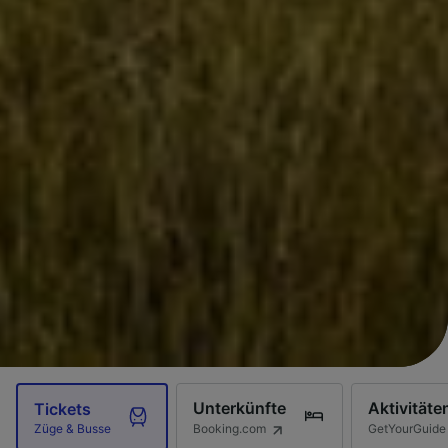
Unterkünfte
Aktivitäte
Tickets
Booking.com
GetYourGuide
Züge & Busse