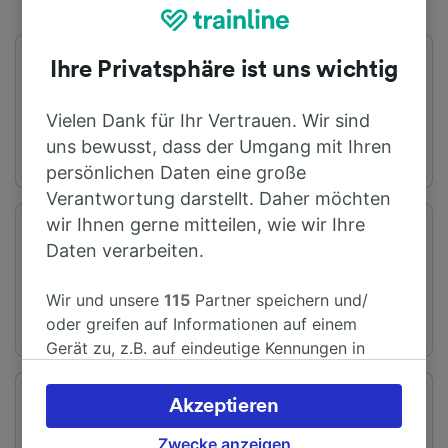
Ihre Privatsphäre ist uns wichtig
Erster Zug
Letzter Zug
04:18
23:36
Vielen Dank für Ihr Vertrauen. Wir sind
uns bewusst, dass der Umgang mit Ihren
persönlichen Daten eine große
Verantwortung darstellt. Daher möchten
wir Ihnen gerne mitteilen, wie wir Ihre
Abfahrtsstation
Ankunftsstation
Daten verarbeiten.
Edinburgh (Waverley)
Stirling
Wir und unsere
115
Partner speichern und/
oder greifen auf Informationen auf einem
Gerät zu, z.B. auf eindeutige Kennungen in
Cookies, um personenbezogene Daten zu
verarbeiten. Sie können Ihre Präferenzen
Akzeptieren
Fahrtzeit
Entfernung
akzeptieren oder verwalten, einschließlich
Ab 41 Min
50 km
Ihres Widerspruchsrechts bei berechtigtem
Zwecke anzeigen