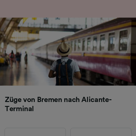
Folgendes bereitzustellen:
Verwendung genauer Standortdaten.
Endgeräteeigenschaften zur Identifikation
aktiv abfragen. Speichern von oder Zugriff auf
Informationen auf einem Endgerät.
Personalisierte Werbung und Inhalte, Messung
von Werbeleistung und der Performance von
Inhalten, Zielgruppenforschung sowie
Entwicklung und Verbesserung von
Angeboten.
Liste der Partner (Lieferanten)
Züge von Bremen nach Alicante-
Terminal