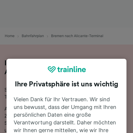
Home
Bahnfahrplan
Bremen nach Alicante-Terminal
Ihre Zugfahrt von Bremen nach
Alicante-Terminal
Ihre Privatsphäre ist uns wichtig
Sie planen eine Zugfahrt von Bremen nach Alicante-
Terminal? Starten Sie jetzt Ihre Suche!
Vielen Dank für Ihr Vertrauen. Wir sind
uns bewusst, dass der Umgang mit Ihren
Auf der 1787 km langen Strecke fahren in der Regel 13
persönlichen Daten eine große
Züge, die schnellste Reisezeit beträgt dabei 29
Verantwortung darstellt. Daher möchten
Stunden 39 Minuten. Sie müssen unterwegs 3
umsteigen, da es auf dieser Route keine direkten
wir Ihnen gerne mitteilen, wie wir Ihre