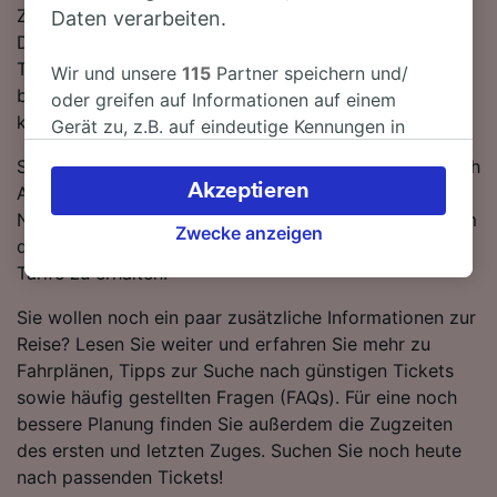
Zugverbindungen gibt. Sie können wahlweise einen
Daten verarbeiten.
DB- oder einen TGV-Zug nutzen, um nach Alicante-
Terminal zu gelangen – beide Bahnunternehmen
Wir und unsere
115
Partner speichern und/
bringen Sie in modernen, komfortablen Zügen in
oder greifen auf Informationen auf einem
kürzester Zeit ans Ziel.
Gerät zu, z.B. auf eindeutige Kennungen in
Cookies, um personenbezogene Daten zu
Sie können beim Kauf von Zugtickets von Bremen nach
verarbeiten. Sie können Ihre Präferenzen
Akzeptieren
Alicante-Terminal sparen, wenn Sie im Voraus buchen.
akzeptieren oder verwalten, einschließlich
Nutzen Sie unseren Reiseplaner oben auf der Seite, um
Ihres Widerspruchsrechts bei berechtigtem
Zwecke anzeigen
die Ticketpreise zu vergleichen und die günstigsten
Interesse. Klicken Sie dazu bitte unten oder
Tarife zu erhalten.
besuchen Sie jederzeit die Seite der
Datenschutzrichtlinie. Diese Präferenzen
Sie wollen noch ein paar zusätzliche Informationen zur
werden unseren Partnern signalisiert und
Reise? Lesen Sie weiter und erfahren Sie mehr zu
haben keinen Einfluss auf Surfdaten. Ihre
Fahrplänen, Tipps zur Suche nach günstigen Tickets
Daten werden nicht für Tracking-Zwecke
sowie häufig gestellten Fragen (FAQs). Für eine noch
verwendet, wenn Sie uns gebeten haben, Ihr
bessere Planung finden Sie außerdem die Zugzeiten
Surfverhalten nicht zu verfolgen.
des ersten und letzten Zuges. Suchen Sie noch heute
nach passenden Tickets!
Wir und unsere Partner verarbeiten Daten, um