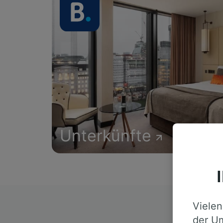
Unterkünfte
Vielen
D
der Um