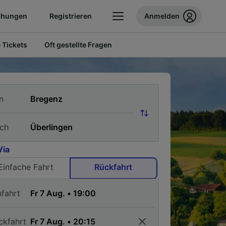
chungen
Registrieren
Anmelden
 Tickets
Oft gestellte Fragen
n
ch
Via
Einfache Fahrt
Rückfahrt
nfahrt
ckfahrt