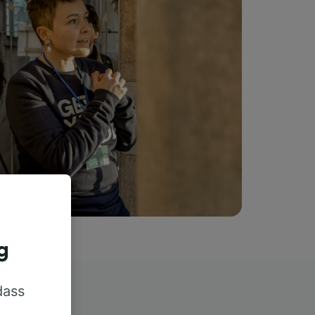
g
dass
rn