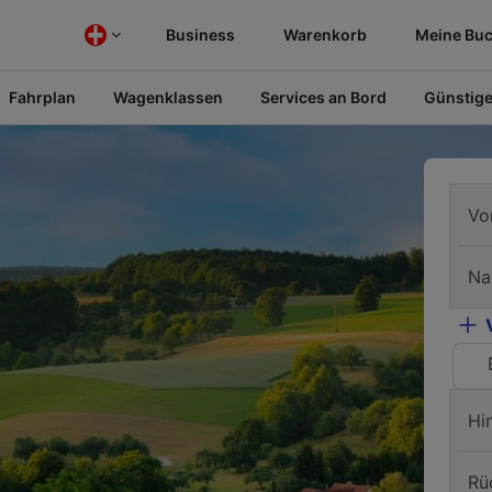
Business
Warenkorb
Meine Bu
Fahrplan
Wagenklassen
Services an Bord
Günstige
Vo
Na
Hi
Rü