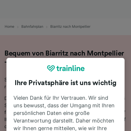
Home
Bahnfahrplan
Biarritz nach Montpellier
Bequem von Biarritz nach Montpellier
- nehmen Sie den Zug!
Sie wollen mit dem Zug von Biarritz nach Montpellier
Ihre Privatsphäre ist uns wichtig
reisen? Dann sind Sie bei uns genau richtig!
Vielen Dank für Ihr Vertrauen. Wir sind
Die Fahrtzeit beträgt mit der schnellsten Verbindung 6
Stunden 12 Minuten. Auf der 439 km langen Strecke
uns bewusst, dass der Umgang mit Ihren
fahren für gewöhnlich 14 Züge am Tag. Sie müssen auf
persönlichen Daten eine große
Ihrer Fahrt nach Montpellier 1-mal umsteigen. Züge auf
Verantwortung darstellt. Daher möchten
dieser Strecke werden für gewöhnlich von Renfe oder
wir Ihnen gerne mitteilen, wie wir Ihre