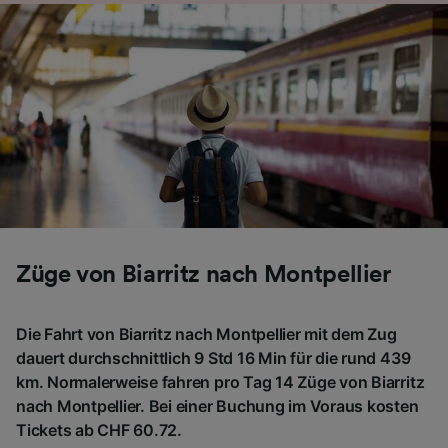
Folgendes bereitzustellen:
Verwendung genauer Standortdaten.
Endgeräteeigenschaften zur Identifikation
aktiv abfragen. Speichern von oder Zugriff auf
Informationen auf einem Endgerät.
Personalisierte Werbung und Inhalte, Messung
von Werbeleistung und der Performance von
Inhalten, Zielgruppenforschung sowie
Entwicklung und Verbesserung von
Angeboten.
Liste der Partner (Lieferanten)
Züge von Biarritz nach Montpellier
Die Fahrt von Biarritz nach Montpellier mit dem Zug
dauert durchschnittlich 9 Std 16 Min für die rund 439
km. Normalerweise fahren pro Tag 14 Züge von Biarritz
nach Montpellier. Bei einer Buchung im Voraus kosten
Tickets ab CHF 60.72.