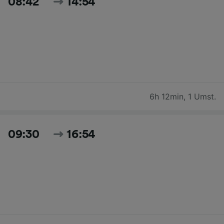
08:42
14:54
6h 12min
,
1 Umst.
09:30
16:54