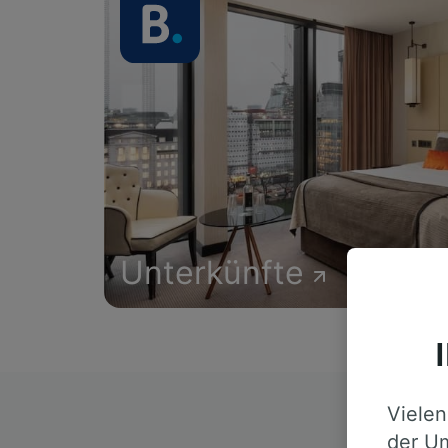
Unterkünfte
Vielen
D
der Um