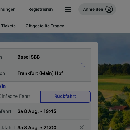
chungen
Registrieren
Anmelden
 Tickets
Oft gestellte Fragen
n
ch
Via
Einfache Fahrt
Rückfahrt
nfahrt
ckfahrt