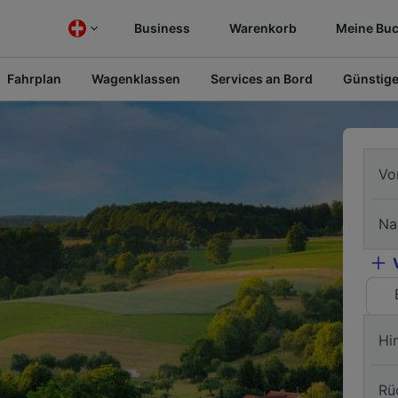
Business
Warenkorb
Meine Bu
Fahrplan
Wagenklassen
Services an Bord
Günstige
Vo
Na
Hi
Rü