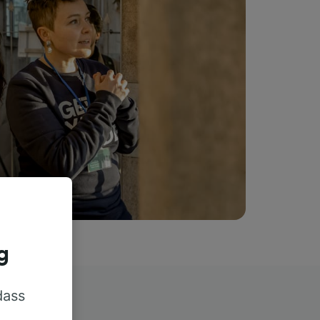
g
dass
rn