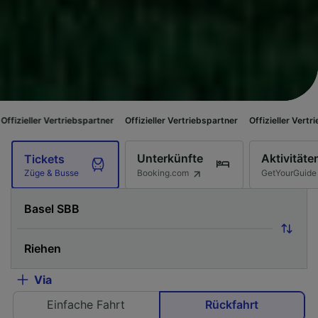
triebspartner
Offizieller Vertriebspartner
Offizieller Vertriebspartner
O
Unterkünfte
Aktivitäte
Tickets
Booking.com
GetYourGuide
Züge & Busse
Via
Einfache Fahrt
Rückfahrt