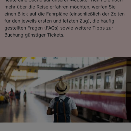
Surfverhalten nicht zu verfolgen.
mehr über die Reise erfahren möchten, werfen Sie
einen Blick auf die Fahrpläne (einschließlich der Zeiten
Wir und unsere Partner verarbeiten Daten, um
für den jeweils ersten und letzten Zug), die häufig
Folgendes bereitzustellen:
gestellten Fragen (FAQs) sowie weitere Tipps zur
Verwendung genauer Standortdaten.
Buchung günstiger Tickets.
Endgeräteeigenschaften zur Identifikation
aktiv abfragen. Speichern von oder Zugriff auf
Informationen auf einem Endgerät.
Personalisierte Werbung und Inhalte, Messung
von Werbeleistung und der Performance von
Inhalten, Zielgruppenforschung sowie
Entwicklung und Verbesserung von
Angeboten.
Liste der Partner (Lieferanten)