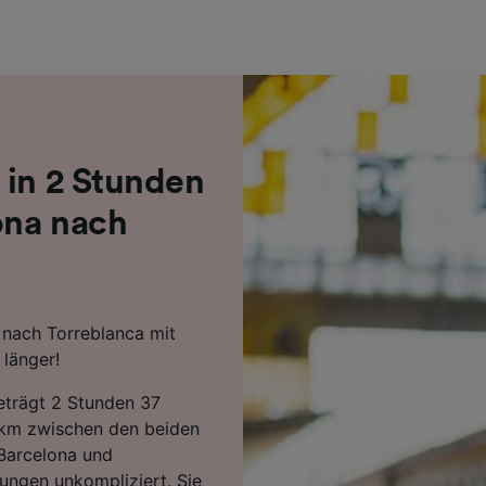
r Partner (Lieferanten)
 in 2 Stunden
ona nach
 nach Torreblanca mit
länger!
beträgt 2 Stunden 37
 km zwischen den beiden
Barcelona und
dungen unkompliziert. Sie