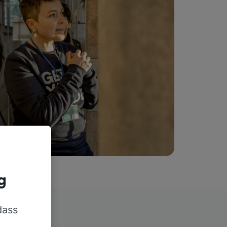
g
dass
rn