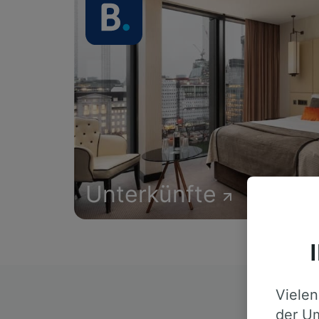
Unterkünfte
Vielen
D
der Um