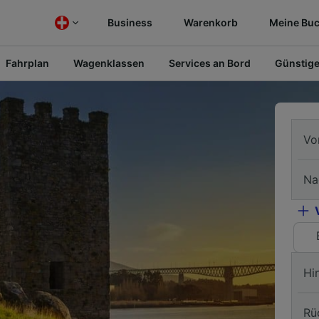
Business
Warenkorb
Meine Bu
Fahrplan
Wagenklassen
Services an Bord
Günstige
Vo
Na
Hi
Rü