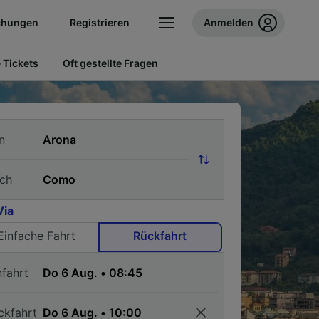
chungen
Registrieren
Anmelden
 Tickets
Oft gestellte Fragen
n
ch
Via
Einfache Fahrt
Rückfahrt
nfahrt
ckfahrt