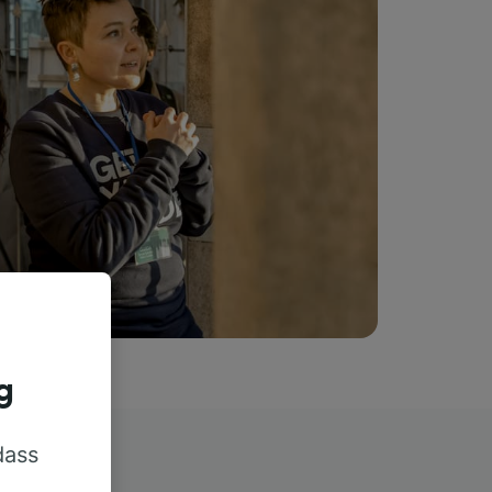
g
dass
rn