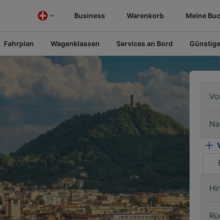
Business
Warenkorb
Meine Bu
Fahrplan
Wagenklassen
Services an Bord
Günstige
Vo
Na
Hi
Rü