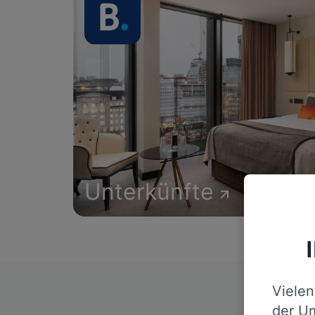
Unterkünfte
Vielen
D
der Um