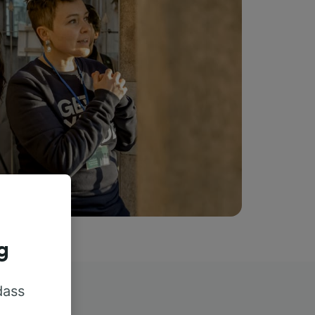
g
dass
rn