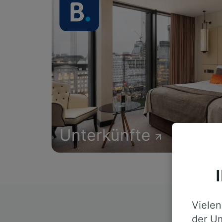
Unterkünfte
Vielen
D
der Um