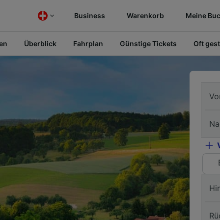
Business
Warenkorb
Meine Bu
fen
Überblick
Fahrplan
Günstige Tickets
Oft gest
Vo
Na
Hi
Rü