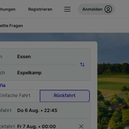
chungen
Registrieren
Anmelden
ellte Fragen
n
ch
Via
Einfache Fahrt
Rückfahrt
nfahrt
ckfahrt