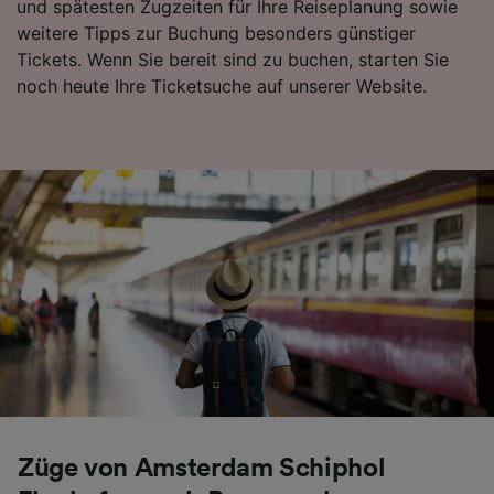
und spätesten Zugzeiten für Ihre Reiseplanung sowie
Folgendes bereitzustellen:
weitere Tipps zur Buchung besonders günstiger
Verwendung genauer Standortdaten.
Tickets. Wenn Sie bereit sind zu buchen, starten Sie
Endgeräteeigenschaften zur Identifikation
noch heute Ihre Ticketsuche auf unserer Website.
aktiv abfragen. Speichern von oder Zugriff auf
Informationen auf einem Endgerät.
Personalisierte Werbung und Inhalte, Messung
von Werbeleistung und der Performance von
Inhalten, Zielgruppenforschung sowie
Entwicklung und Verbesserung von
Angeboten.
Liste der Partner (Lieferanten)
Züge von Amsterdam Schiphol