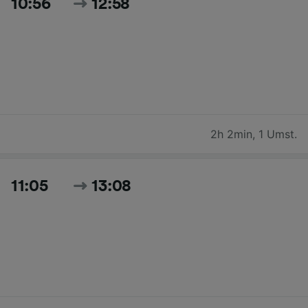
10:56
12:58
2h 2min
,
1 Umst.
11:05
13:08