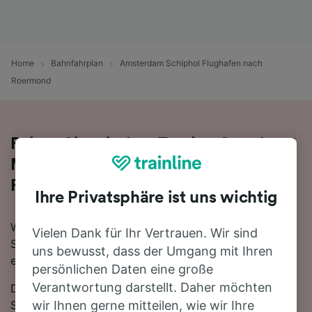
Home
Bahnfahrplan
Amsterdam Schiphol Flughafen nach
Roermond
Reisen Sie mit dem Zug in 1 Stunde 56
Minuten von Amsterdam Schiphol
Flughafen nach Roermond
Ihre Privatsphäre ist uns wichtig
Wenn Sie mehr über die Reise von Amsterdam
Vielen Dank für Ihr Vertrauen. Wir sind
Schiphol Flughafen nach Roermond mit dem Zug
uns bewusst, dass der Umgang mit Ihren
erfahren möchten, suchen Sie nicht länger!
persönlichen Daten eine große
Verantwortung darstellt. Daher möchten
Die schnellste Reisezeit auf dieser Strecke beträgt 1
Stunde 56 Minuten, wobei etwa 62 Züge am Tag die
wir Ihnen gerne mitteilen, wie wir Ihre