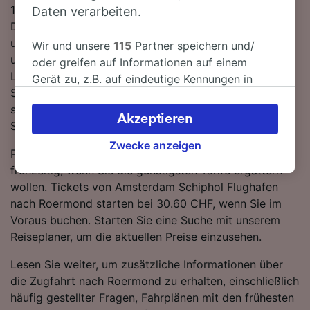
150 km zwischen den beiden Bahnhöfen zurücklegen.
Daten verarbeiten.
Die Fahrt zwischen Amsterdam Schiphol Flughafen
und Roermond ist trotz fehlender Direktverbindungen
Wir und unsere
115
Partner speichern und/
unkompliziert. Sie müssen lediglich 1-mal umsteigen.
oder greifen auf Informationen auf einem
Lassen Sie sich von einem NS-Zug von Amsterdam
Gerät zu, z.B. auf eindeutige Kennungen in
Schiphol Flughafen nach Roermond bringen - mit den
Cookies, um personenbezogene Daten zu
schnellsten Verbindungen erreichen Sie Ihr Ziel in nur 1
verarbeiten. Sie können Ihre Präferenzen
Akzeptieren
Stunde 56 Minuten.
akzeptieren oder verwalten, einschließlich
Ihres Widerspruchsrechts bei berechtigtem
Zwecke anzeigen
Planen Sie Ihre Reise im Voraus und buchen Sie
Interesse. Klicken Sie dazu bitte unten oder
frühzeitig, wenn Sie die günstigsten Tarife ergattern
besuchen Sie jederzeit die Seite der
wollen. Tickets von Amsterdam Schiphol Flughafen
Datenschutzrichtlinie. Diese Präferenzen
nach Roermond starten bei 30.60 CHF, wenn Sie im
werden unseren Partnern signalisiert und
Voraus buchen. Starten Sie eine Suche mit unserem
haben keinen Einfluss auf Surfdaten. Ihre
Reiseplaner, um die aktuellen Preise einzusehen.
Daten werden nicht für Tracking-Zwecke
verwendet, wenn Sie uns gebeten haben, Ihr
Lesen Sie weiter, um zusätzliche Informationen über
Surfverhalten nicht zu verfolgen.
die Zugfahrt nach Roermond zu erhalten, einschließlich
häufig gestellter Fragen, Fahrplänen mit den frühesten
Wir und unsere Partner verarbeiten Daten, um