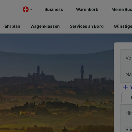
Business
Warenkorb
Meine Bu
Fahrplan
Wagenklassen
Services an Bord
Günstige
Vo
Na
Hi
Rü