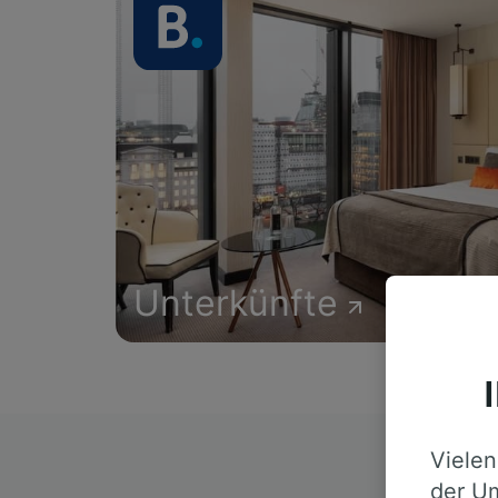
Unterkünfte
Vielen
D
der Um