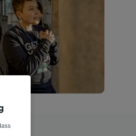
g
dass
rn