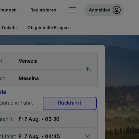
chungen
Registrieren
Anmelden
 Tickets
Oft gestellte Fragen
n
ch
Via
Einfache Fahrt
Rückfahrt
nfahrt
ckfahrt