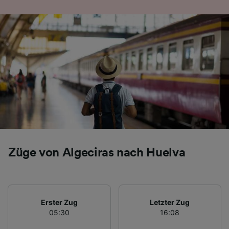
Folgendes bereitzustellen:
Verwendung genauer Standortdaten.
Endgeräteeigenschaften zur Identifikation
aktiv abfragen. Speichern von oder Zugriff auf
Informationen auf einem Endgerät.
Personalisierte Werbung und Inhalte, Messung
von Werbeleistung und der Performance von
Inhalten, Zielgruppenforschung sowie
Entwicklung und Verbesserung von
Angeboten.
Liste der Partner (Lieferanten)
Züge von Algeciras nach Huelva
Erster Zug
Letzter Zug
05:30
16:08