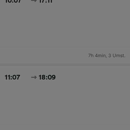
10:07
17:11
7h 4min
,
3 Umst.
11:07
18:09