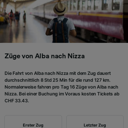
Folgendes bereitzustellen:
Verwendung genauer Standortdaten.
Endgeräteeigenschaften zur Identifikation
aktiv abfragen. Speichern von oder Zugriff auf
Informationen auf einem Endgerät.
Personalisierte Werbung und Inhalte, Messung
von Werbeleistung und der Performance von
Inhalten, Zielgruppenforschung sowie
Entwicklung und Verbesserung von
Züge von Alba nach Nizza
Angeboten.
Liste der Partner (Lieferanten)
Die Fahrt von Alba nach Nizza mit dem Zug dauert
durchschnittlich 8 Std 25 Min für die rund 127 km.
Normalerweise fahren pro Tag 16 Züge von Alba nach
Nizza. Bei einer Buchung im Voraus kosten Tickets ab
CHF 33.43.
Erster Zug
Letzter Zug