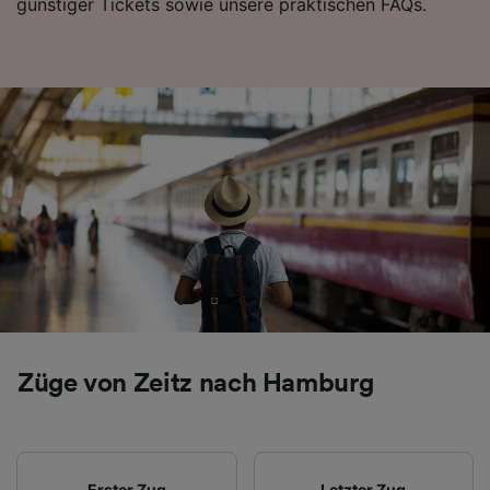
günstiger Tickets sowie unsere praktischen FAQs.
Folgendes bereitzustellen:
Verwendung genauer Standortdaten.
Endgeräteeigenschaften zur Identifikation
aktiv abfragen. Speichern von oder Zugriff auf
Informationen auf einem Endgerät.
Personalisierte Werbung und Inhalte, Messung
von Werbeleistung und der Performance von
Inhalten, Zielgruppenforschung sowie
Entwicklung und Verbesserung von
Angeboten.
Liste der Partner (Lieferanten)
Züge von Zeitz nach Hamburg
Erster Zug
Letzter Zug