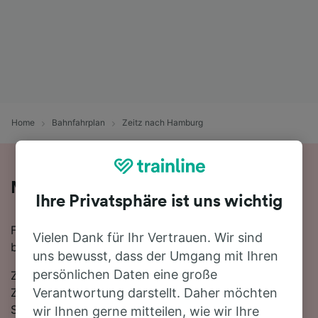
Home
Bahnfahrplan
Zeitz nach Hamburg
Mit der Bahn von Zeitz nach Hamburg
Ihre Privatsphäre ist uns wichtig
Für eine Zugfahrt von Zeitz nach Hamburg finden Sie
Vielen Dank für Ihr Vertrauen. Wir sind
bei uns alles, was Sie brauchen.
uns bewusst, dass der Umgang mit Ihren
persönlichen Daten eine große
Zwischen Zeitz und Hamburg verkehren ungefähr 19
Züge am Tag, die mit der schnellsten Verbindung 3
Verantwortung darstellt. Daher möchten
Stunden 58 Minuten für die Strecke von 315 km
wir Ihnen gerne mitteilen, wie wir Ihre