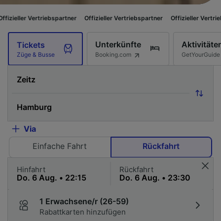
iebspartner
Offizieller Vertriebspartner
Offizieller Vertriebspartner
Offi
Unterkünfte
Aktivitäte
Tickets
Booking.com
GetYourGuide
Züge & Busse
Via
Einfache Fahrt
Rückfahrt
Hinfahrt
Rückfahrt
1 Erwachsene/r (26-59)
Rabattkarten hinzufügen