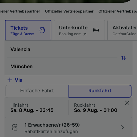
partner
Offizieller Vertriebspartner
Offizieller Vertriebspartner
Offizie
Unterkünfte
Aktivitäte
Tickets
Booking.com
GetYourGuide
Züge & Busse
Via
Einfache Fahrt
Rückfahrt
Hinfahrt
Rückfahrt
1 Erwachsene/r (26-59)
Rabattkarten hinzufügen