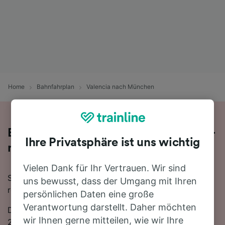
Home
Bahnfahrplan
Valencia nach München
Bequem von Valencia nach München -
Ihre Privatsphäre ist uns wichtig
nehmen Sie den Zug!
Vielen Dank für Ihr Vertrauen. Wir sind
Sie wollen mit dem Zug von Valencia nach München
uns bewusst, dass der Umgang mit Ihren
reisen? Dann sind Sie bei uns genau richtig!
persönlichen Daten eine große
Verantwortung darstellt. Daher möchten
Die Fahrtzeit beträgt mit der schnellsten Verbindung
wir Ihnen gerne mitteilen, wie wir Ihre
25 Stunden 24 Minuten. Auf der 1356 km langen