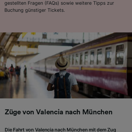
gestellten Fragen (FAQs) sowie weitere Tipps zur
Folgendes bereitzustellen:
Buchung günstiger Tickets.
Verwendung genauer Standortdaten.
Endgeräteeigenschaften zur Identifikation
aktiv abfragen. Speichern von oder Zugriff auf
Informationen auf einem Endgerät.
Personalisierte Werbung und Inhalte, Messung
von Werbeleistung und der Performance von
Inhalten, Zielgruppenforschung sowie
Entwicklung und Verbesserung von
Angeboten.
Liste der Partner (Lieferanten)
Züge von Valencia nach München
Die Fahrt von Valencia nach München mit dem Zug