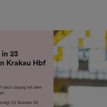
r Partner (Lieferanten)
 in 23
n Krakau Hbf
f nach Leipzig mit dem
er!
beträgt 23 Stunden 59