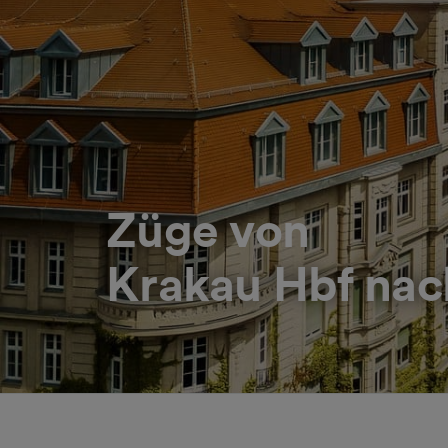
Züge von
Krakau Hbf nac