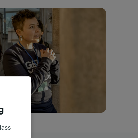
g
dass