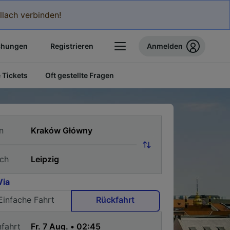
llach verbinden!
chungen
Registrieren
Anmelden
 Tickets
Oft gestellte Fragen
n
ch
Via
Einfache Fahrt
Rückfahrt
nfahrt