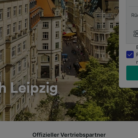
Rü
h Leipzig
Offizieller Vertriebspartner