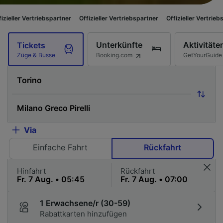
triebspartner
Offizieller Vertriebspartner
Offizieller Vertriebspartner
O
Unterkünfte
Aktivitäte
Tickets
Booking.com
GetYourGuide
Züge & Busse
Via
Einfache Fahrt
Rückfahrt
Hinfahrt
Rückfahrt
1 Erwachsene/r (30-59)
Rabattkarten hinzufügen