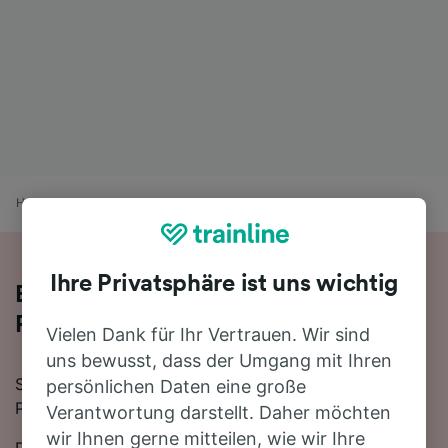
Home
Bahnfahrplan
Turin nach Milano Greco Pirelli
Ihre Privatsphäre ist uns wichtig
Bequem von Turin nach Milano Greco
Pirelli - nehmen Sie den Zug!
Vielen Dank für Ihr Vertrauen. Wir sind
uns bewusst, dass der Umgang mit Ihren
Sie wollen mit dem Zug von Turin nach Milano Greco
persönlichen Daten eine große
Pirelli reisen? Dann sind Sie bei uns genau richtig!
Verantwortung darstellt. Daher möchten
wir Ihnen gerne mitteilen, wie wir Ihre
Die Fahrtzeit beträgt mit der schnellsten Verbindung 1