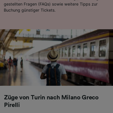
gestellten Fragen (FAQs) sowie weitere Tipps zur
Folgendes bereitzustellen:
Buchung günstiger Tickets.
Verwendung genauer Standortdaten.
Endgeräteeigenschaften zur Identifikation
aktiv abfragen. Speichern von oder Zugriff auf
Informationen auf einem Endgerät.
Personalisierte Werbung und Inhalte, Messung
von Werbeleistung und der Performance von
Inhalten, Zielgruppenforschung sowie
Entwicklung und Verbesserung von
Angeboten.
Liste der Partner (Lieferanten)
Züge von Turin nach Milano Greco
Pirelli