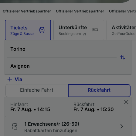
triebspartner
Offizieller Vertriebspartner
Offizieller Vertriebspartner
Of
Unterkünfte
Aktivitäte
Tickets
Booking.com
GetYourGuide
Züge & Busse
Via
Einfache Fahrt
Rückfahrt
Hinfahrt
Rückfahrt
1 Erwachsene/r (26-59)
Rabattkarten hinzufügen