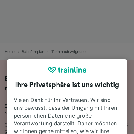
Home
Bahnfahrplan
Turin nach Avignone
Bequem von Turin nach Avignone -
Ihre Privatsphäre ist uns wichtig
nehmen Sie den Zug!
Vielen Dank für Ihr Vertrauen. Wir sind
Sie wollen mit dem Zug von Turin nach Avignone
uns bewusst, dass der Umgang mit Ihren
reisen? Dann sind Sie bei uns genau richtig!
persönlichen Daten eine große
Verantwortung darstellt. Daher möchten
Die Fahrtzeit beträgt mit der schnellsten Verbindung 5
wir Ihnen gerne mitteilen, wie wir Ihre
Stunden 33 Minuten. Auf der 259 km langen Strecke