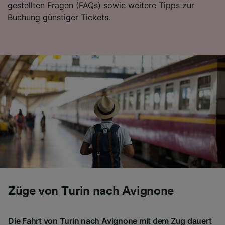
gestellten Fragen (FAQs) sowie weitere Tipps zur
Folgendes bereitzustellen:
Buchung günstiger Tickets.
Verwendung genauer Standortdaten.
Endgeräteeigenschaften zur Identifikation
aktiv abfragen. Speichern von oder Zugriff auf
Informationen auf einem Endgerät.
Personalisierte Werbung und Inhalte, Messung
von Werbeleistung und der Performance von
Inhalten, Zielgruppenforschung sowie
Entwicklung und Verbesserung von
Angeboten.
Liste der Partner (Lieferanten)
Züge von Turin nach Avignone
Die Fahrt von Turin nach Avignone mit dem Zug dauert