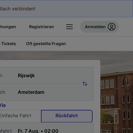
llach verbinden!
chungen
Registrieren
Anmelden
 Tickets
Oft gestellte Fragen
n
ch
Via
Einfache Fahrt
Rückfahrt
nfahrt