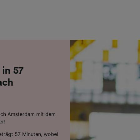
r Partner (Lieferanten)
 in 57
ach
nach Amsterdam mit dem
er!
beträgt 57 Minuten, wobei