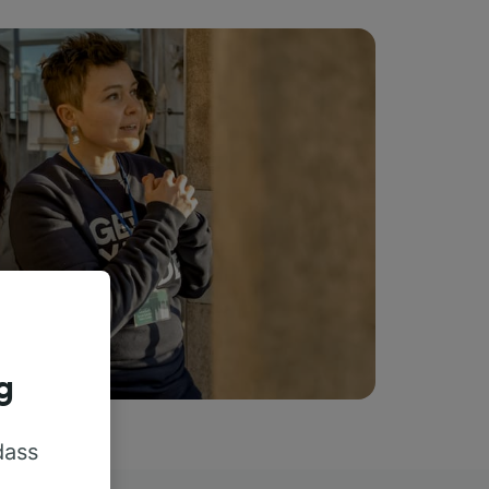
g
dass