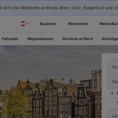
 wird die Westbahn erstmals Wien, Graz, Klagenfurt und Vi
Business
Warenkorb
Meine Bu
Fahrplan
Wagenklassen
Services an Bord
Günstige
Vo
Na
Hi