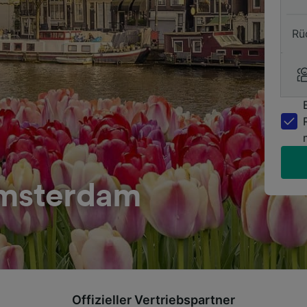
Rü
Amsterdam
Offizieller Vertriebspartner