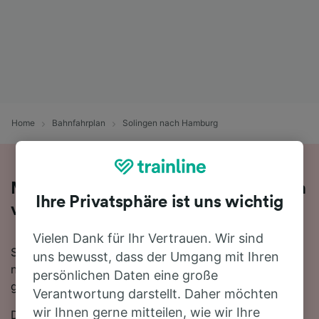
Home
Bahnfahrplan
Solingen nach Hamburg
Mit dem Zug in 15 Stunden 31 Minuten
Ihre Privatsphäre ist uns wichtig
von Solingen nach Hamburg
Vielen Dank für Ihr Vertrauen. Wir sind
Sie denken darüber nach, für Ihre Reise von Solingen
uns bewusst, dass der Umgang mit Ihren
nach Hamburg den Zug zu nehmen? Bei uns sind Sie
persönlichen Daten eine große
goldrichtig!
Verantwortung darstellt. Daher möchten
wir Ihnen gerne mitteilen, wie wir Ihre
Die schnellste Fahrtzeit, um die 334 km von Solingen