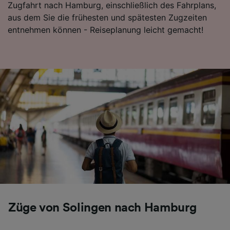
Zugfahrt nach Hamburg, einschließlich des Fahrplans,
Folgendes bereitzustellen:
aus dem Sie die frühesten und spätesten Zugzeiten
Verwendung genauer Standortdaten.
entnehmen können - Reiseplanung leicht gemacht!
Endgeräteeigenschaften zur Identifikation
aktiv abfragen. Speichern von oder Zugriff auf
Informationen auf einem Endgerät.
Personalisierte Werbung und Inhalte, Messung
von Werbeleistung und der Performance von
Inhalten, Zielgruppenforschung sowie
Entwicklung und Verbesserung von
Angeboten.
Liste der Partner (Lieferanten)
Züge von Solingen nach Hamburg