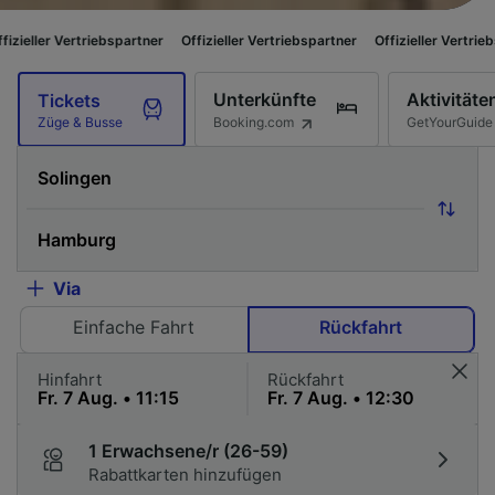
ebspartner
Offizieller Vertriebspartner
Offizieller Vertriebspartner
Offi
Unterkünfte
Aktivitäte
Tickets
Booking.com
GetYourGuide
Züge & Busse
Via
Einfache Fahrt
Rückfahrt
Hinfahrt
Rückfahrt
1 Erwachsene/r (26-59)
Rabattkarten hinzufügen