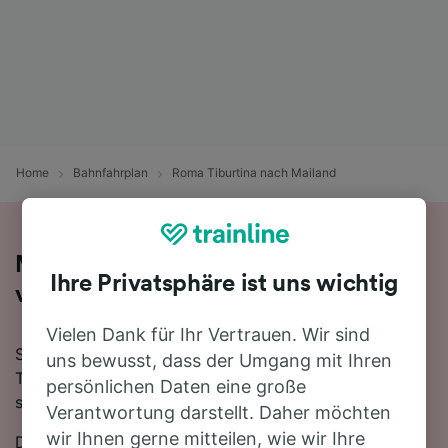
Home
Bahnfahrplan
Roma Tiburtina nach Mailand
Mit dem Zug in 4 Stunden 10 Minuten
Ihre Privatsphäre ist uns wichtig
von Roma Tiburtina nach Mailand
Vielen Dank für Ihr Vertrauen. Wir sind
Sie denken darüber nach, für Ihre Reise von Roma
uns bewusst, dass der Umgang mit Ihren
Tiburtina nach Mailand den Zug zu nehmen? Bei uns
persönlichen Daten eine große
sind Sie goldrichtig!
Verantwortung darstellt. Daher möchten
wir Ihnen gerne mitteilen, wie wir Ihre
Die schnellste Fahrtzeit, um die 478 km von Roma