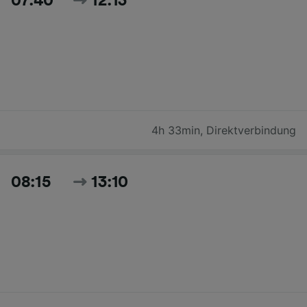
07:40
12:13
4h 33min
,
Direktverbindung
08:15
13:10