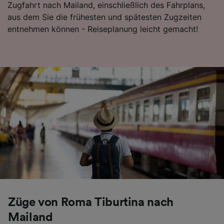
Zugfahrt nach Mailand, einschließlich des Fahrplans,
Folgendes bereitzustellen:
aus dem Sie die frühesten und spätesten Zugzeiten
Verwendung genauer Standortdaten.
entnehmen können - Reiseplanung leicht gemacht!
Endgeräteeigenschaften zur Identifikation
aktiv abfragen. Speichern von oder Zugriff auf
Informationen auf einem Endgerät.
Personalisierte Werbung und Inhalte, Messung
von Werbeleistung und der Performance von
Inhalten, Zielgruppenforschung sowie
Entwicklung und Verbesserung von
Angeboten.
Liste der Partner (Lieferanten)
Züge von Roma Tiburtina nach
Mailand