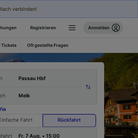
llach verbinden!
chungen
Registrieren
Anmelden
 Tickets
Oft gestellte Fragen
n
ch
Via
Einfache Fahrt
Rückfahrt
nfahrt