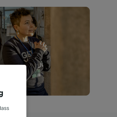
g
dass