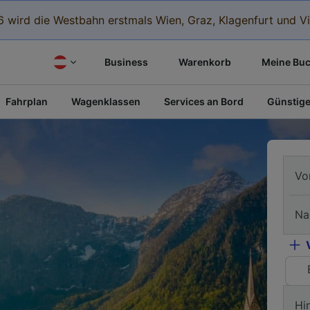
 wird die Westbahn erstmals Wien, Graz, Klagenfurt und Vi
Business
Warenkorb
Meine Bu
Fahrplan
Wagenklassen
Services an Bord
Günstige
Vo
Na
Hi