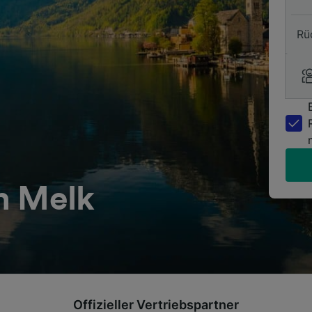
Rü
h Melk
Offizieller Vertriebspartner