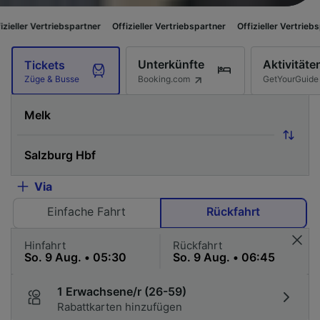
bspartner
Offizieller Vertriebspartner
Offizieller Vertriebspartner
Offiz
Unterkünfte
Aktivitäte
Tickets
Booking.com
GetYourGuide
Züge & Busse
Via
Einfache Fahrt
Rückfahrt
Hinfahrt
Rückfahrt
1 Erwachsene/r (26-59)
Rabattkarten hinzufügen