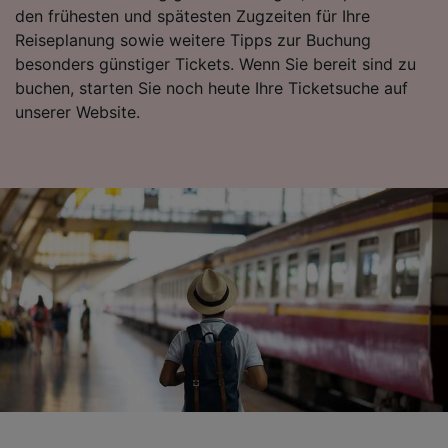
den frühesten und spätesten Zugzeiten für Ihre
Folgendes bereitzustellen:
Reiseplanung sowie weitere Tipps zur Buchung
Verwendung genauer Standortdaten.
Endgeräteeigenschaften zur Identifikation
besonders günstiger Tickets. Wenn Sie bereit sind zu
aktiv abfragen. Speichern von oder Zugriff auf
buchen, starten Sie noch heute Ihre Ticketsuche auf
Informationen auf einem Endgerät.
unserer Website.
Personalisierte Werbung und Inhalte, Messung
von Werbeleistung und der Performance von
Inhalten, Zielgruppenforschung sowie
Entwicklung und Verbesserung von
Angeboten.
Liste der Partner (Lieferanten)