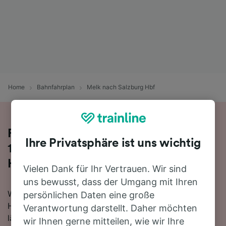
Home
Bahnfahrplan
Melk nach Salzburg Hbf
Reisen Sie mit dem Zug in 2 Stunden
Ihre Privatsphäre ist uns wichtig
17 Minuten von Melk nach Salzburg
Hbf
Vielen Dank für Ihr Vertrauen. Wir sind
uns bewusst, dass der Umgang mit Ihren
Wenn Sie mehr über die Reise von Melk nach Salzburg
persönlichen Daten eine große
Hbf mit dem Zug erfahren möchten, suchen Sie nicht
Verantwortung darstellt. Daher möchten
länger!
wir Ihnen gerne mitteilen, wie wir Ihre