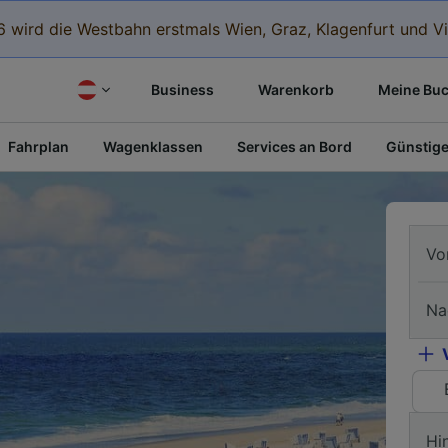
 wird die Westbahn erstmals Wien, Graz, Klagenfurt und Vi
Business
Warenkorb
Meine Bu
Fahrplan
Wagenklassen
Services an Bord
Günstige
Vo
Na
Hi