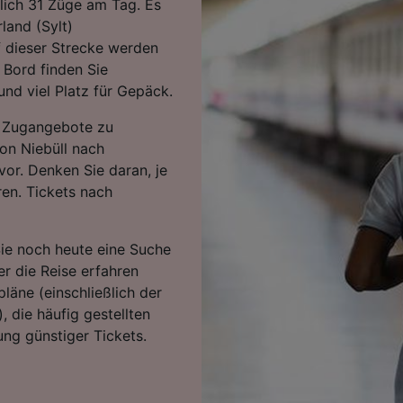
lich 31 Züge am Tag. Es
land (Sylt)
f dieser Strecke werden
 Bord finden Sie
nd viel Platz für Gepäck.
en Zugangebote zu
von Niebüll nach
vor. Denken Sie daran, je
en. Tickets nach
Sie noch heute eine Suche
r die Reise erfahren
läne (einschließlich der
, die häufig gestellten
ng günstiger Tickets.