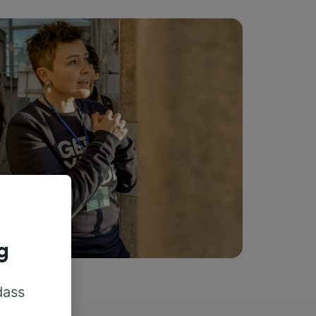
g
dass