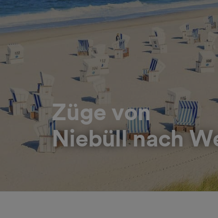
Züge von
Niebüll nach We