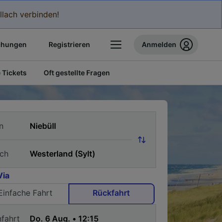
llach verbinden!
chungen
Registrieren
Anmelden
 Tickets
Oft gestellte Fragen
n
ch
Via
Einfache Fahrt
Rückfahrt
nfahrt