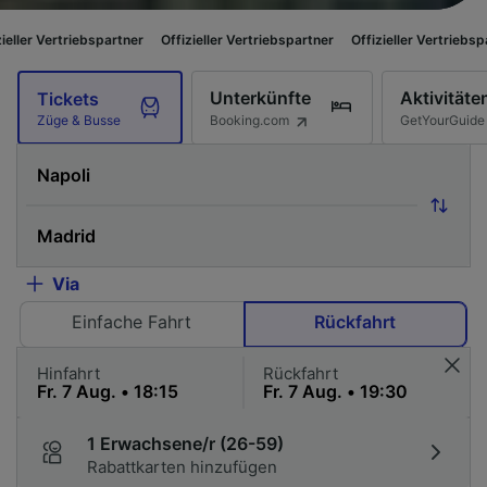
ebspartner
Offizieller Vertriebspartner
Offizieller Vertriebspartner
Offi
Unterkünfte
Aktivitäte
Tickets
Booking.com
GetYourGuide
Züge & Busse
Via
Einfache Fahrt
Rückfahrt
Hinfahrt
Rückfahrt
1 Erwachsene/r (26-59)
Rabattkarten hinzufügen