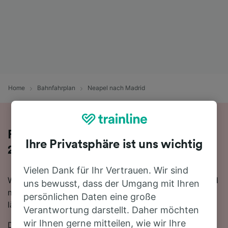
Home
Bahnfahrplan
Neapel nach Madrid
Reisen Sie mit dem Zug in 28 Stunden
Ihre Privatsphäre ist uns wichtig
2 Minuten von Neapel nach Madrid
Vielen Dank für Ihr Vertrauen. Wir sind
Wenn Sie mehr über die Reise von Neapel nach Madrid
uns bewusst, dass der Umgang mit Ihren
mit dem Zug erfahren möchten, suchen Sie nicht
persönlichen Daten eine große
länger!
Verantwortung darstellt. Daher möchten
wir Ihnen gerne mitteilen, wie wir Ihre
Die schnellste Reisezeit auf dieser Strecke beträgt 28