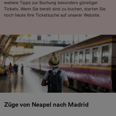
weitere Tipps zur Buchung besonders günstiger
Folgendes bereitzustellen:
Tickets. Wenn Sie bereit sind zu buchen, starten Sie
Verwendung genauer Standortdaten.
noch heute Ihre Ticketsuche auf unserer Website.
Endgeräteeigenschaften zur Identifikation
aktiv abfragen. Speichern von oder Zugriff auf
Informationen auf einem Endgerät.
Personalisierte Werbung und Inhalte, Messung
von Werbeleistung und der Performance von
Inhalten, Zielgruppenforschung sowie
Entwicklung und Verbesserung von
Angeboten.
Liste der Partner (Lieferanten)
Züge von Neapel nach Madrid