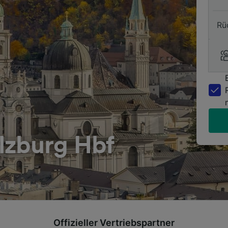
Rü
lzburg Hbf
Offizieller Vertriebspartner