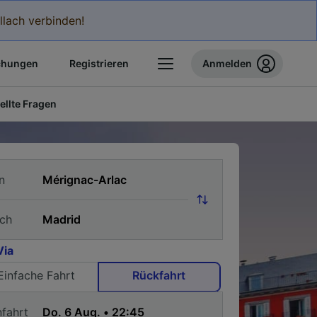
llach verbinden!
chungen
Registrieren
Anmelden
ellte Fragen
n
ch
Via
Einfache Fahrt
Rückfahrt
nfahrt