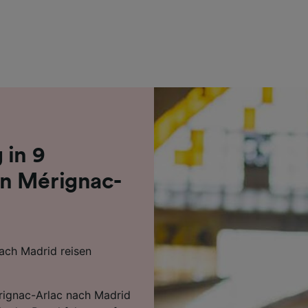
r Partner (Lieferanten)
 in 9
n Mérignac-
ach Madrid reisen
érignac-Arlac nach Madrid