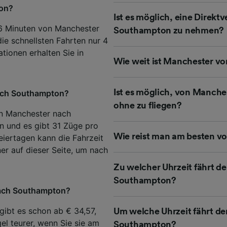
ton?
r Partner (Lieferanten)
Ist es möglich, eine Direk
26 Minuten von Manchester
Southampton zu nehmen?
e schnellsten Fahrten nur 4
tionen erhalten Sie in
Wie weit ist Manchester v
Ist es möglich, von Manch
nach Southampton?
ohne zu fliegen?
on Manchester nach
 und es gibt 31 Züge pro
Wie reist man am besten 
iertagen kann die Fahrzeit
er auf dieser Seite, um nach
Zu welcher Uhrzeit fährt d
Southampton?
nach Southampton?
ibt es schon ab € 34,57,
Um welche Uhrzeit fährt de
el teurer, wenn Sie sie am
Southampton?