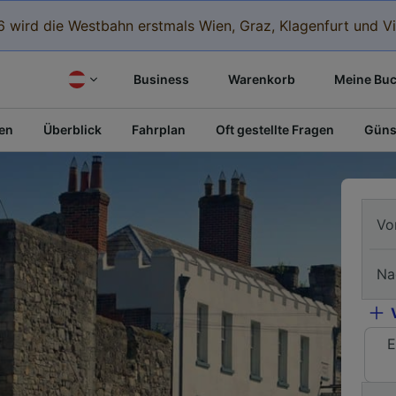
 wird die Westbahn erstmals Wien, Graz, Klagenfurt und Vi
Business
Warenkorb
Meine Bu
fen
Überblick
Fahrplan
Oft gestellte Fragen
Güns
Vo
Na
E