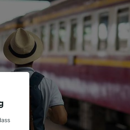
g
dass