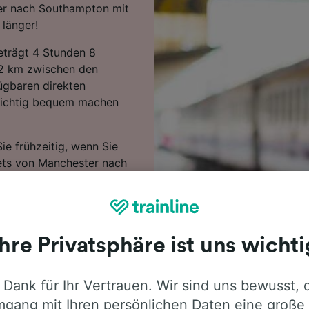
er nach Southampton mit
länger!
beträgt 4 Stunden 8
92 km zwischen den
ügbaren direkten
 richtig bequem machen
ie frühzeitig, wenn Sie
kets von Manchester nach
im Voraus buchen.
er, um die aktuellen
en über die Zugfahrt
Ihre Privatsphäre ist uns wichti
 häufig gestellter Fragen,
Zugzeiten für Ihre
 Dank für Ihr Vertrauen. Wir sind uns bewusst, 
ng besonders günstiger
gang mit Ihren persönlichen Daten eine große
rten Sie noch heute Ihre