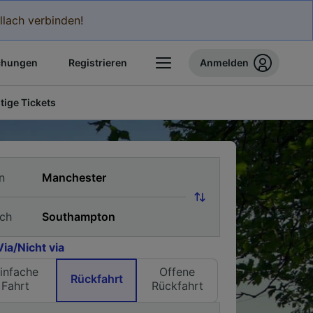
llach verbinden!
chungen
Registrieren
Anmelden
tige Tickets
n
ch
Via/Nicht via
infache
Offene
Rückfahrt
Fahrt
Rückfahrt