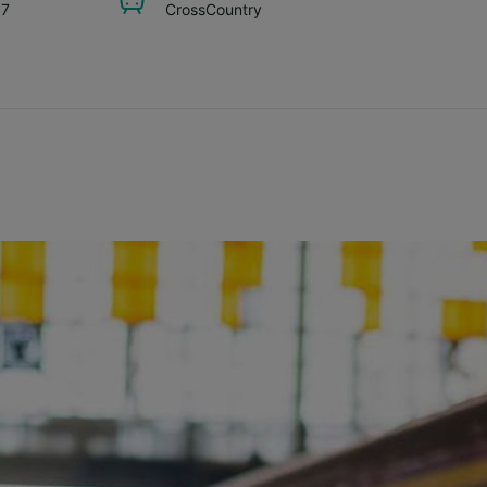
57
CrossCountry