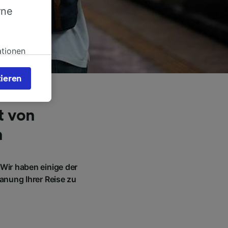
rne
ationen
zen
ieren
s bei
 Sie
rden
t von
en. Ihre
n
 gebeten
Wir haben einige der
ellen:
anung Ihrer Reise zu
mationen
 von
chung