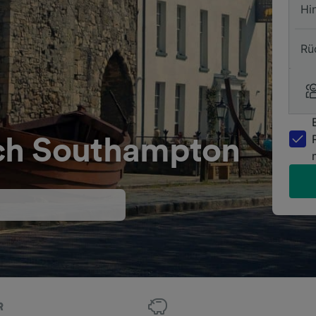
Hi
Rü
ch Southampton