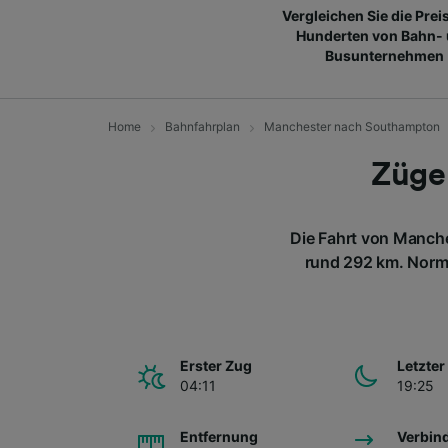
Vergleichen Sie die Prei
Hunderten von Bahn-
Busunternehmen
Home
Bahnfahrplan
Manchester nach Southampton
Züge
Die Fahrt von Manche
rund 292 km. Norm
Erster Zug
Letzter
04:11
19:25
Entfernung
Verbin