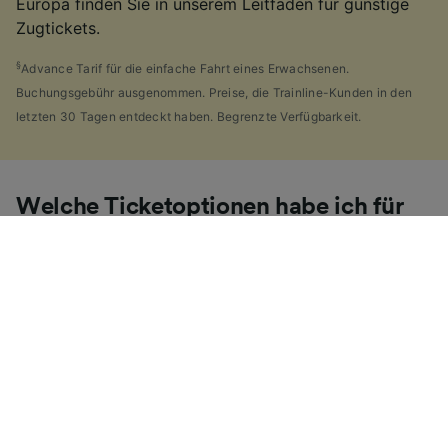
Europa finden Sie in unserem Leitfaden für günstige
Zugtickets.
§
Advance Tarif für die einfache Fahrt eines Erwachsenen.
Buchungsgebühr ausgenommen. Preise, die Trainline-Kunden in den
letzten 30 Tagen entdeckt haben. Begrenzte Verfügbarkeit.
Welche Ticketoptionen habe ich für
diese Reise?
Wenn es Ihnen wie uns geht, haben Sie vermutlich die
Vielzahl von
Ticketarten
entdeckt, die es in
Großbritannien gibt und sich gefragt, warum dies so
viele sind. Als Hilfe haben wir einen praktischen
Leitfaden für die Hauptticketarten Großbritanniens
zusammengestellt.