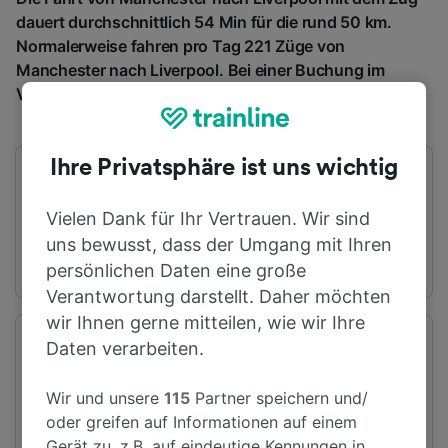
dauert durchschnittlich 54 Min für die rund 50 km.
Normalerweise fahren pro Tag 221 Züge von
Manchester nach Liverpool. Bei einer Buchung im
Voraus kosten Tickets ab € 3,31.
Ihre Privatsphäre ist uns wichtig
Erster Zug
Letzter Zug
03:43
00:05
Vielen Dank für Ihr Vertrauen. Wir sind
uns bewusst, dass der Umgang mit Ihren
persönlichen Daten eine große
Verantwortung darstellt. Daher möchten
wir Ihnen gerne mitteilen, wie wir Ihre
Daten verarbeiten.
Abfahrtsstation
Ankunftsstation
Manchester
Liverpool
Wir und unsere
115
Partner speichern und/
oder greifen auf Informationen auf einem
Gerät zu, z.B. auf eindeutige Kennungen in