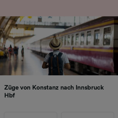
Folgendes bereitzustellen:
Verwendung genauer Standortdaten.
Endgeräteeigenschaften zur Identifikation
aktiv abfragen. Speichern von oder Zugriff auf
Informationen auf einem Endgerät.
Personalisierte Werbung und Inhalte, Messung
von Werbeleistung und der Performance von
Inhalten, Zielgruppenforschung sowie
Entwicklung und Verbesserung von
Angeboten.
Liste der Partner (Lieferanten)
Züge von Konstanz nach Innsbruck
Hbf