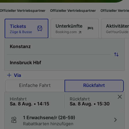
iebspartner
Offizieller Vertriebspartner
Offizieller Vertriebspartner
Off
Unterkünfte
Aktivitäte
Tickets
Booking.com
GetYourGuide
Züge & Busse
Via
Einfache Fahrt
Rückfahrt
Hinfahrt
Rückfahrt
1 Erwachsene/r (26-59)
Rabattkarten hinzufügen