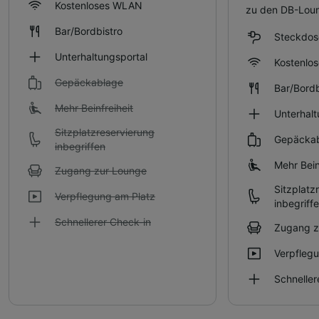
Kostenloses WLAN
zu den DB-Lou
Bar/Bordbistro
Steckdos
Unterhaltungsportal
Kostenlo
Gepäckablage
Bar/Bordb
Mehr Beinfreiheit
Unterhalt
Sitzplatzreservierung
Gepäcka
inbegriffen
Mehr Bein
Zugang zur Lounge
Sitzplatz
Verpflegung am Platz
inbegriff
Schnellerer Check-in
Zugang z
Verpfleg
Schneller