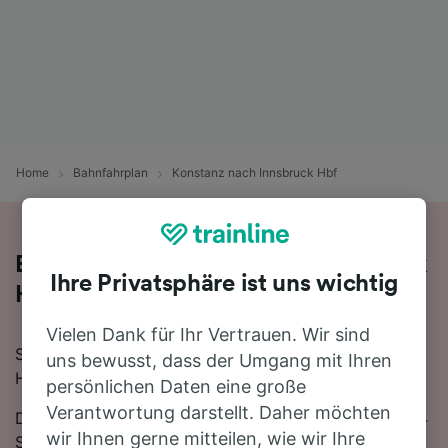
Home
Bahnfahrplan
Konstanz nach Innsbruck Hbf
Bequem von Konstanz nach Innsbruck
Ihre Privatsphäre ist uns wichtig
Hbf - nehmen Sie den Zug!
Vielen Dank für Ihr Vertrauen. Wir sind
Sie wollen mit dem Zug von Konstanz nach Innsbruck
uns bewusst, dass der Umgang mit Ihren
Hbf reisen? Dann sind Sie bei uns genau richtig!
persönlichen Daten eine große
Verantwortung darstellt. Daher möchten
Die Fahrtzeit beträgt mit der schnellsten Verbindung 4
wir Ihnen gerne mitteilen, wie wir Ihre
Stunden 27 Minuten. Auf der 173 km langen Strecke