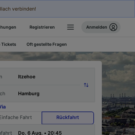
llach verbinden!
chungen
Registrieren
Anmelden
 Tickets
Oft gestellte Fragen
n
ch
Via
Einfache Fahrt
Rückfahrt
nfahrt