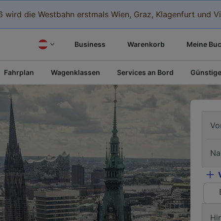
 wird die Westbahn erstmals Wien, Graz, Klagenfurt und Vi
Business
Warenkorb
Meine Bu
Fahrplan
Wagenklassen
Services an Bord
Günstige
Vo
Na
Hi