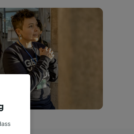
g
dass