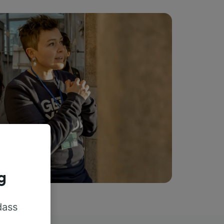
g
dass