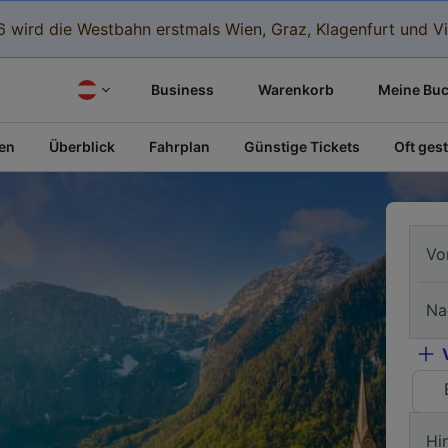
 wird die Westbahn erstmals Wien, Graz, Klagenfurt und Vi
Business
Warenkorb
Meine Bu
fen
Überblick
Fahrplan
Günstige Tickets
Oft gest
Vo
Na
Hi