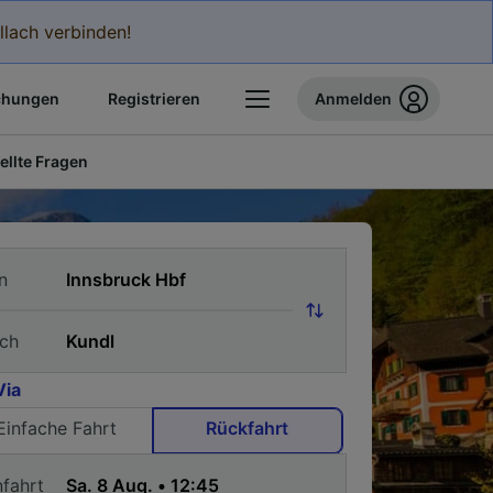
llach verbinden!
chungen
Registrieren
Anmelden
ellte Fragen
n
ch
Via
Einfache Fahrt
Rückfahrt
nfahrt