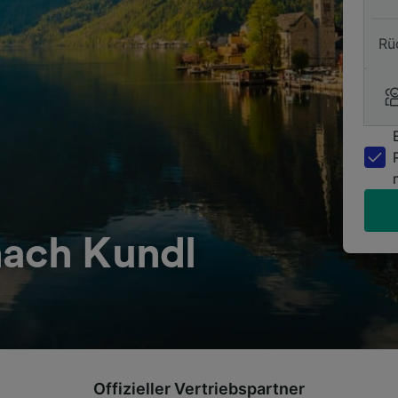
Rü
nach Kundl
Offizieller Vertriebspartner