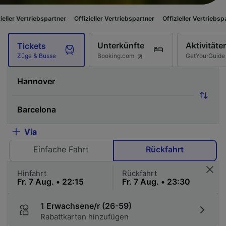
partner
Offizieller Vertriebspartner
Offizieller Vertriebspartner
Offizie
Unterkünfte
Aktivitäte
Tickets
Booking.com
GetYourGuide
Züge & Busse
Via
Einfache Fahrt
Rückfahrt
Hinfahrt
Rückfahrt
1 Erwachsene/r (26-59)
Rabattkarten hinzufügen