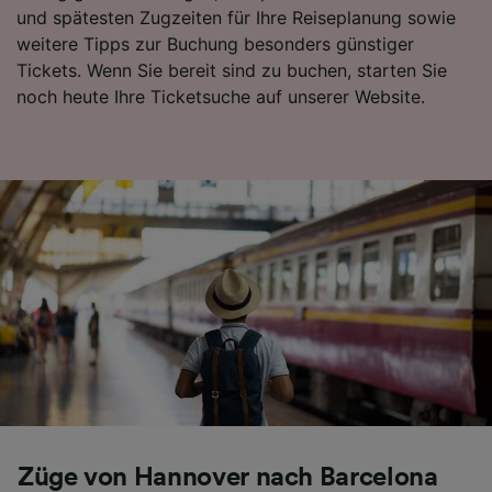
und spätesten Zugzeiten für Ihre Reiseplanung sowie
Folgendes bereitzustellen:
weitere Tipps zur Buchung besonders günstiger
Verwendung genauer Standortdaten.
Endgeräteeigenschaften zur Identifikation
Tickets. Wenn Sie bereit sind zu buchen, starten Sie
aktiv abfragen. Speichern von oder Zugriff auf
noch heute Ihre Ticketsuche auf unserer Website.
Informationen auf einem Endgerät.
Personalisierte Werbung und Inhalte, Messung
von Werbeleistung und der Performance von
Inhalten, Zielgruppenforschung sowie
Entwicklung und Verbesserung von
Angeboten.
Liste der Partner (Lieferanten)
Züge von Hannover nach Barcelona