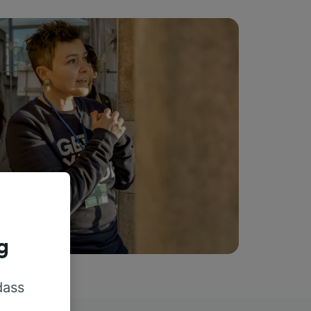
g
dass