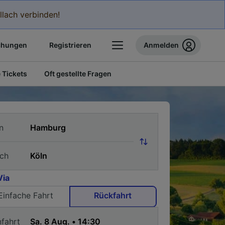
llach verbinden!
chungen
Registrieren
Anmelden
 Tickets
Oft gestellte Fragen
n
ch
Via
Einfache Fahrt
Rückfahrt
nfahrt