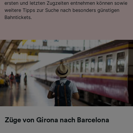
ersten und letzten Zugzeiten entnehmen können sowie
Folgendes bereitzustellen:
weitere Tipps zur Suche nach besonders günstigen
Verwendung genauer Standortdaten.
Bahntickets.
Endgeräteeigenschaften zur Identifikation
aktiv abfragen. Speichern von oder Zugriff auf
Informationen auf einem Endgerät.
Personalisierte Werbung und Inhalte, Messung
von Werbeleistung und der Performance von
Inhalten, Zielgruppenforschung sowie
Entwicklung und Verbesserung von
Angeboten.
Liste der Partner (Lieferanten)
Züge von Girona nach Barcelona