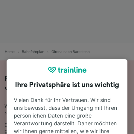
Home
Bahnfahrplan
Girona nach Barcelona
Fahren Sie mit dem Zug in 39 Minuten
Ihre Privatsphäre ist uns wichtig
von Girona nach Barcelona
Vielen Dank für Ihr Vertrauen. Wir sind
Wenn Sie mit dem Zug von Girona nach Barcelona
uns bewusst, dass der Umgang mit Ihren
reisen möchten, sind Sie hier genau richtig.
persönlichen Daten eine große
Verantwortung darstellt. Daher möchten
Die schnellste Reisezeit für die Fahrt von Girona nach
wir Ihnen gerne mitteilen, wie wir Ihre
Barcelona mit dem Zug beträgt 39 Minuten. In der