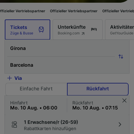
riebspartner
Offizieller Vertriebspartner
Offizieller Vertriebspartner
Off
Unterkünfte
Aktivitäte
Tickets
Booking.com
GetYourGuide
Züge & Busse
Via
Einfache Fahrt
Rückfahrt
Hinfahrt
Rückfahrt
1 Erwachsene/r (26-59)
Rabattkarten hinzufügen