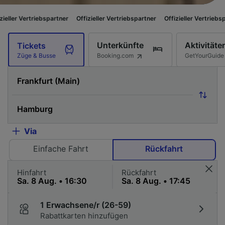
bspartner
Offizieller Vertriebspartner
Offizieller Vertriebspartner
Offizi
Unterkünfte
Aktivitäte
Tickets
Booking.com
GetYourGuide
Züge & Busse
Via
Einfache Fahrt
Rückfahrt
Hinfahrt
Rückfahrt
1 Erwachsene/r (26-59)
Rabattkarten hinzufügen