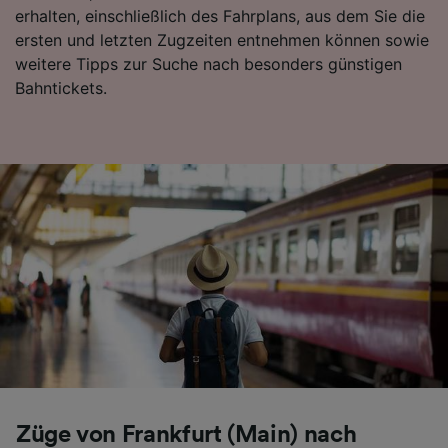
erhalten, einschließlich des Fahrplans, aus dem Sie die
Folgendes bereitzustellen:
ersten und letzten Zugzeiten entnehmen können sowie
Verwendung genauer Standortdaten.
Endgeräteeigenschaften zur Identifikation
weitere Tipps zur Suche nach besonders günstigen
aktiv abfragen. Speichern von oder Zugriff auf
Bahntickets.
Informationen auf einem Endgerät.
Personalisierte Werbung und Inhalte, Messung
von Werbeleistung und der Performance von
Inhalten, Zielgruppenforschung sowie
Entwicklung und Verbesserung von
Angeboten.
Liste der Partner (Lieferanten)
Züge von Frankfurt (Main) nach