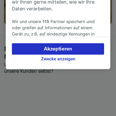
wir Ihnen gerne mitteilen, wie wir Ihre
Daten verarbeiten.
Aktivitäten
Wir und unsere
115
Partner speichern und/
oder greifen auf Informationen auf einem
Gerät zu, z.B. auf eindeutige Kennungen in
Cookies, um personenbezogene Daten zu
verarbeiten. Sie können Ihre Präferenzen
Die ehrliche Meinung von Trainline-
Akzeptieren
akzeptieren oder verwalten, einschließlich
Nutzern
Ihres Widerspruchsrechts bei berechtigtem
Zwecke anzeigen
Wer könnte Ihnen besseres Feedback geben als
Interesse. Klicken Sie dazu bitte unten oder
unsere Kunden selbst?
besuchen Sie jederzeit die Seite der
Datenschutzrichtlinie. Diese Präferenzen
werden unseren Partnern signalisiert und
haben keinen Einfluss auf Surfdaten. Ihre
Daten werden nicht für Tracking-Zwecke
verwendet, wenn Sie uns gebeten haben, Ihr
Surfverhalten nicht zu verfolgen.