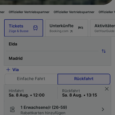
ller Vertriebspartner
Offizieller Vertriebspartner
Offizieller Vertriebspar
Unterkünfte
Aktivitäte
Tickets
Booking.com
GetYourGuide
Züge & Busse
Via
Einfache Fahrt
Rückfahrt
Hinfahrt
Rückfahrt
1 Erwachsene/r (26-59)
Rabattkarten hinzufügen