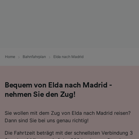
Wir und unsere Partner verarbeiten Daten, um
Folgendes bereitzustellen:
Verwendung genauer Standortdaten.
Endgeräteeigenschaften zur Identifikation
aktiv abfragen. Speichern von oder Zugriff auf
Informationen auf einem Endgerät.
Personalisierte Werbung und Inhalte, Messung
von Werbeleistung und der Performance von
Inhalten, Zielgruppenforschung sowie
Home
Bahnfahrplan
Elda nach Madrid
Entwicklung und Verbesserung von
Angeboten.
Liste der Partner (Lieferanten)
Bequem von Elda nach Madrid -
nehmen Sie den Zug!
Sie wollen mit dem Zug von Elda nach Madrid reisen?
Dann sind Sie bei uns genau richtig!
Die Fahrtzeit beträgt mit der schnellsten Verbindung 3