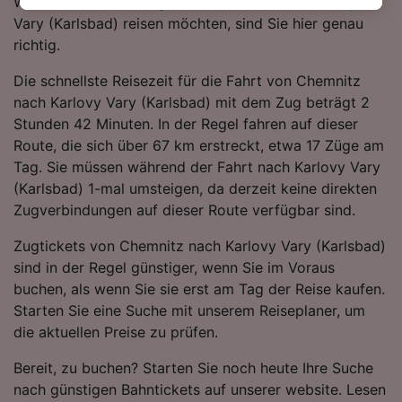
Wenn Sie mit dem Zug von Chemnitz nach Karlovy
besuchen Sie jederzeit die Seite der
Vary (Karlsbad) reisen möchten, sind Sie hier genau
Datenschutzrichtlinie. Diese Präferenzen
richtig.
werden unseren Partnern signalisiert und
Die schnellste Reisezeit für die Fahrt von Chemnitz
haben keinen Einfluss auf Surfdaten. Ihre
nach Karlovy Vary (Karlsbad) mit dem Zug beträgt 2
Daten werden nicht für Tracking-Zwecke
Stunden 42 Minuten. In der Regel fahren auf dieser
verwendet, wenn Sie uns gebeten haben, Ihr
Route, die sich über 67 km erstreckt, etwa 17 Züge am
Surfverhalten nicht zu verfolgen.
Tag. Sie müssen während der Fahrt nach Karlovy Vary
Wir und unsere Partner verarbeiten Daten, um
(Karlsbad) 1-mal umsteigen, da derzeit keine direkten
Folgendes bereitzustellen:
Zugverbindungen auf dieser Route verfügbar sind.
Verwendung genauer Standortdaten.
Endgeräteeigenschaften zur Identifikation
Zugtickets von Chemnitz nach Karlovy Vary (Karlsbad)
aktiv abfragen. Speichern von oder Zugriff auf
sind in der Regel günstiger, wenn Sie im Voraus
Informationen auf einem Endgerät.
buchen, als wenn Sie sie erst am Tag der Reise kaufen.
Personalisierte Werbung und Inhalte, Messung
Starten Sie eine Suche mit unserem Reiseplaner, um
von Werbeleistung und der Performance von
Inhalten, Zielgruppenforschung sowie
die aktuellen Preise zu prüfen.
Entwicklung und Verbesserung von
Angeboten.
Bereit, zu buchen? Starten Sie noch heute Ihre Suche
nach günstigen Bahntickets auf unserer website. Lesen
Liste der Partner (Lieferanten)