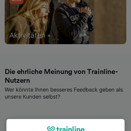
Aktivitäten
Die ehrliche Meinung von Trainline-
Nutzern
Wer könnte Ihnen besseres Feedback geben als
unsere Kunden selbst?