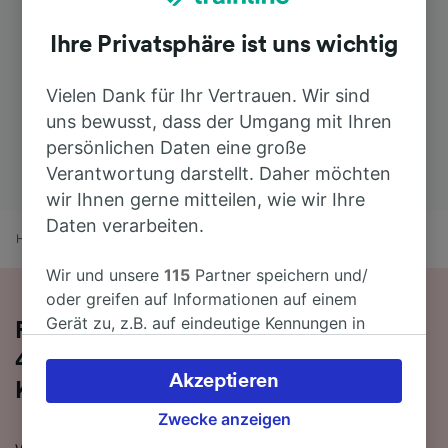
Ihre Privatsphäre ist uns wichtig
Vielen Dank für Ihr Vertrauen. Wir sind
uns bewusst, dass der Umgang mit Ihren
persönlichen Daten eine große
Verantwortung darstellt. Daher möchten
wir Ihnen gerne mitteilen, wie wir Ihre
Daten verarbeiten.
Home
Bahnfahrplan
Chemnitz nach Karlovy Vary (Karlsbad)
Wir und unsere
115
Partner speichern und/
oder greifen auf Informationen auf einem
Gerät zu, z.B. auf eindeutige Kennungen in
Fahren Sie mit dem Zug in 2 Stunden
Cookies, um personenbezogene Daten zu
42 Minuten von Chemnitz nach
verarbeiten. Sie können Ihre Präferenzen
Akzeptieren
Karlovy Vary (Karlsbad)
akzeptieren oder verwalten, einschließlich
Ihres Widerspruchsrechts bei berechtigtem
Zwecke anzeigen
Interesse. Klicken Sie dazu bitte unten oder