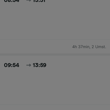
08:54
13:31
4h 37min
,
2 Umst.
09:54
13:59