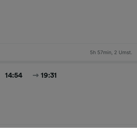
5h 57min
,
2 Umst.
14:54
19:31
4h 37min
,
2 Umst.