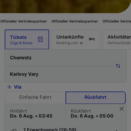
iebspartner
Offizieller Vertriebspartner
Offizieller Vertriebspartner
Off
Unterkünfte
Aktivitäte
Tickets
Booking.com
GetYourGuide
Züge & Busse
Via
Einfache Fahrt
Rückfahrt
Hinfahrt
Rückfahrt
1 Erwachsene/r (26-59)