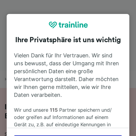
Ihre Privatsphäre ist uns wichtig
Vielen Dank für Ihr Vertrauen. Wir sind
uns bewusst, dass der Umgang mit Ihren
persönlichen Daten eine große
Verantwortung darstellt. Daher möchten
Home
Bahnfahrplan
Genova Nervi nach Bergamo
wir Ihnen gerne mitteilen, wie wir Ihre
Daten verarbeiten.
Ihre Zugfahrt von Genova Nervi nach
Wir und unsere
115
Partner speichern und/
Bergamo
oder greifen auf Informationen auf einem
Gerät zu, z.B. auf eindeutige Kennungen in
Cookies, um personenbezogene Daten zu
Sie planen eine Zugfahrt von Genova Nervi nach