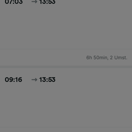
07:03
13:53
6h 50min
,
2 Umst.
09:16
13:53