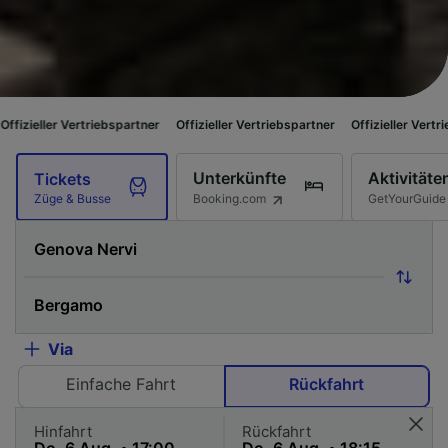
triebspartner
Offizieller Vertriebspartner
Offizieller Vertriebspartner
O
Unterkünfte
Aktivitäte
Tickets
Booking.com
GetYourGuide
Züge & Busse
Via
Einfache Fahrt
Rückfahrt
Hinfahrt
Rückfahrt