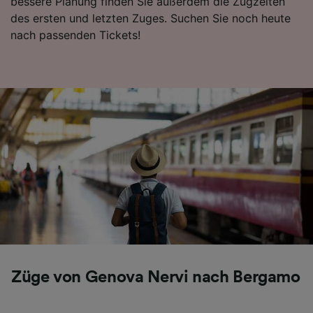
bessere Planung finden Sie außerdem die Zugzeiten
Inhalten, Zielgruppenforschung sowie
des ersten und letzten Zuges. Suchen Sie noch heute
Entwicklung und Verbesserung von
Angeboten.
nach passenden Tickets!
Liste der Partner (Lieferanten)
Züge von Genova Nervi nach Bergamo