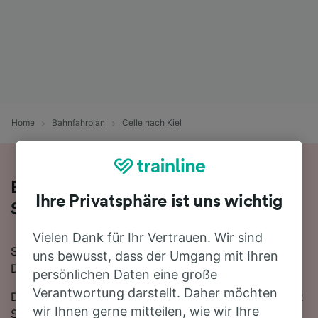
Home
Bahnfahrplan
Celle nach Kiel
Bequem von Celle nach Kiel - nehmen
Ihre Privatsphäre ist uns wichtig
Sie den Zug!
Vielen Dank für Ihr Vertrauen. Wir sind
Sie wollen mit dem Zug von Celle nach Kiel reisen?
uns bewusst, dass der Umgang mit Ihren
Dann sind Sie bei uns genau richtig!
persönlichen Daten eine große
Verantwortung darstellt. Daher möchten
Die Fahrtzeit beträgt mit der schnellsten Verbindung 2
wir Ihnen gerne mitteilen, wie wir Ihre
Stunden 14 Minuten. Auf der 188 km langen Strecke