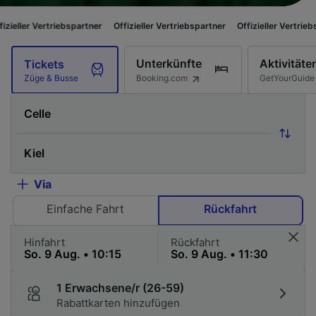
ebspartner
Offizieller Vertriebspartner
Offizieller Vertriebspartner
Offi
Unterkünfte
Aktivitäte
Tickets
Booking.com
GetYourGuide
Züge & Busse
Via
Einfache Fahrt
Rückfahrt
Hinfahrt
Rückfahrt
1 Erwachsene/r (26-59)
Rabattkarten hinzufügen