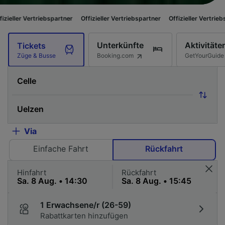
ebspartner
Offizieller Vertriebspartner
Offizieller Vertriebspartner
Offi
Unterkünfte
Aktivitäte
Tickets
Booking.com
GetYourGuide
Züge & Busse
Via
Einfache Fahrt
Rückfahrt
Hinfahrt
Rückfahrt
1 Erwachsene/r (26-59)
Rabattkarten hinzufügen