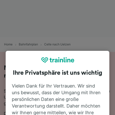
Home
Bahnfahrplan
Celle nach Uelzen
Mit dem Zug in 20 Minuten von Celle
Ihre Privatsphäre ist uns wichtig
nach Uelzen
Vielen Dank für Ihr Vertrauen. Wir sind
Sie denken darüber nach, für Ihre Reise von Celle nach
uns bewusst, dass der Umgang mit Ihren
Uelzen den Zug zu nehmen? Bei uns sind Sie
persönlichen Daten eine große
goldrichtig!
Verantwortung darstellt. Daher möchten
wir Ihnen gerne mitteilen, wie wir Ihre
Die schnellste Fahrtzeit, um die 51 km von Celle nach